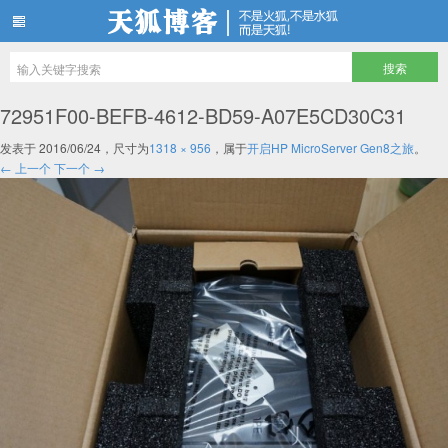
天狐博客
72951F00-BEFB-4612-BD59-A07E5CD30C31
发表于
2016/06/24
，尺寸为
1318 × 956
，属于
开启HP MicroServer Gen8之旅
。
← 上一个
下一个 →