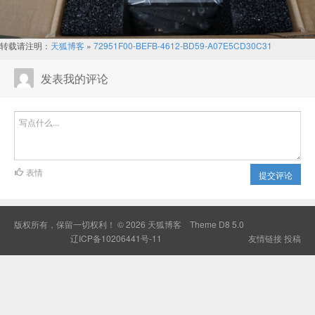
转载请注明：
天狐博客
»
72951F00-BEFB-4612-BD59-A07E5CD30C31
发表我的评论
表情
提交评论
版权所有，保留一切权利！ © 2026
天狐博客
Theme
D8 5.0
辽ICP备10206441号-11
友情链接
投稿