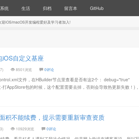
系统
生活
归档
留言本
GitHub
5) 欢迎iOS/macOS开发编程爱好及学习者加入!
包iOS自定义基座
7)
8501浏览
0评论
ol.xml文件，在HBuilder节点里查看是否有这2个： debug="true"
 配置(注意-打AppStore包的时候，这个配置需要去掉，否则会导致热更新失败！
大面积不能续费，提示需要重新审查资质
3)
10929浏览
0评论
不能续费，看见好多人遇到了我这个情况，但是网上学没有博客再说，所以