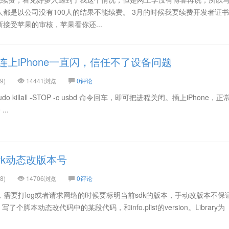
都是以公司没有100人的结果不能续费。 3月的时候我要续费开发者证
接受苹果的审核，苹果看你还...
c连上iPhone一直闪，信任不了设备问题
9)
14441浏览
0评论
udo killall -STOP -c usbd 命令回车，即可把进程关闭。插上iPhone，
...
ork动态改版本号
8)
14706浏览
0评论
ork，需要打log或者请求网络的时候要标明当前sdk的版本，手动改版本不保证
个脚本动态改代码中的某段代码，和info.plist的version。Library为