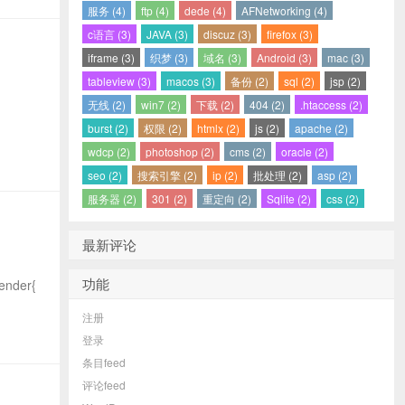
服务 (4)
ftp (4)
dede (4)
AFNetworking (4)
c语言 (3)
JAVA (3)
discuz (3)
firefox (3)
iframe (3)
织梦 (3)
域名 (3)
Android (3)
mac (3)
tableview (3)
macos (3)
备份 (2)
sql (2)
jsp (2)
无线 (2)
win7 (2)
下载 (2)
404 (2)
.htaccess (2)
burst (2)
权限 (2)
htmlx (2)
js (2)
apache (2)
wdcp (2)
photoshop (2)
cms (2)
oracle (2)
seo (2)
搜索引擎 (2)
ip (2)
批处理 (2)
asp (2)
服务器 (2)
301 (2)
重定向 (2)
Sqlite (2)
css (2)
最新评论
功能
ender{
注册
登录
条目feed
评论feed