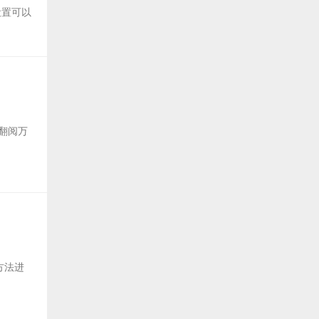
设置可以
 翻阅万
r 方法进