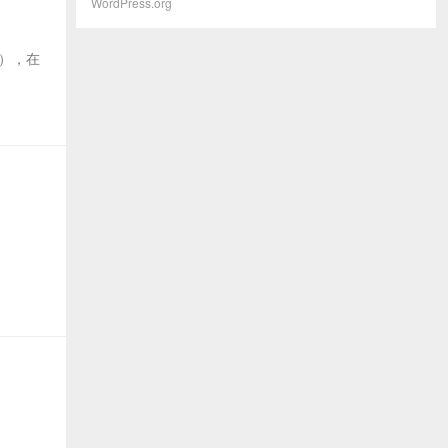
WordPress.org
统），在