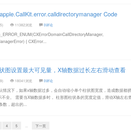
pple.CallKit.error.calldirectorymanager Code
5)
11382浏览
0评论
 NS_ERROR_ENUM(CXErrorDomainCallDirectoryManager,
nagerError) { CXError...
ts柱状图设置最大可见量，X轴数据过长左右滑动查看
9)
18041浏览
0评论
View，默认情况下，如果x轴数据过多，会自动缩小单个柱状图宽度，造成数据都
不全。 需要当X轴数据多时， 柱形图柱状条的宽度定值，滑动X轴左右
数，超出的...
4
5
...
下一页