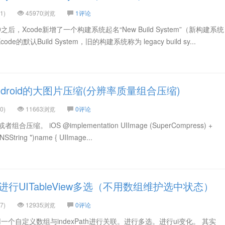
1)
45970浏览
1评论
e9之后，Xcode新增了一个构建系统起名“New Build System”（新构建系
e的默认Build System，旧的构建系统称为 legacy build sy...
ndroid的大图片压缩(分辨率质量组合压缩)
0)
11663浏览
0评论
。 iOS @implementation UIImage (SuperCompress) +
NSString *)name { UIImage...
进行UITableView多选（不用数组维护选中状态）
7)
12935浏览
0评论
用一个自定义数组与indexPath进行关联。进行多选。进行ui变化。 其实