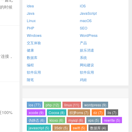
idea
iOS
书的时候
Java
JavaScript
Linux
macOS
PHP
SEO
Windows
WordPress
交互体验
产品
健康
娱乐消遣
正常连接，
数据库
系统
编程
网站建设
软件应用
软件应用
随笔
鸡娃
ios (77)
php (12)
linux (11)
wordpress (9)
100%
xcode (9)
Cocoa (8)
织梦cms (7)
dz (7)
iis (7)
伪静态 (6)
kloxo (6)
mysql (6)
vps (5)
rewrite (5)
javascript (5)
35dir (5)
swift (5)
数据库 (4)