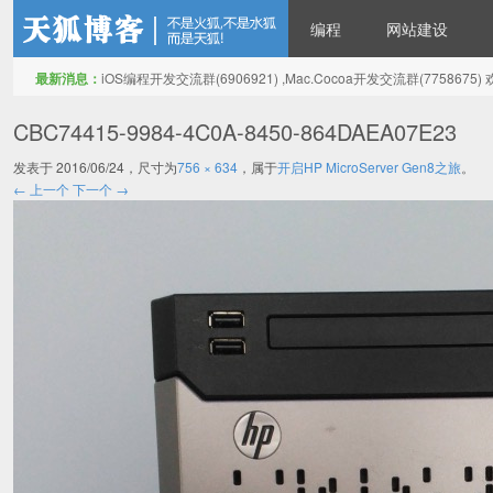
编程
网站建设
最新消息：
iOS编程开发交流群(6906921) ,Mac.Cocoa开发交流群(775867
天狐博客
CBC74415-9984-4C0A-8450-864DAEA07E23
发表于
2016/06/24
，尺寸为
756 × 634
，属于
开启HP MicroServer Gen8之旅
。
← 上一个
下一个 →