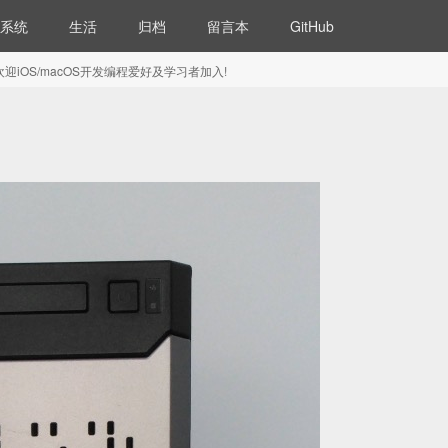
系统
生活
归档
留言本
GitHub
5) 欢迎iOS/macOS开发编程爱好及学习者加入!