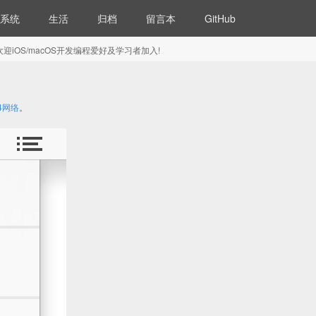
系统
生活
归档
留言本
GitHub
5) 欢迎iOS/macOS开发编程爱好及学习者加入!
64网络
。