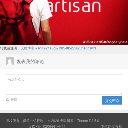
转载请注明：
天狐博客
»
61c921e5gw1f854tfo27uj20hs0hswfs
发表我的评论
表情
提交评论
版权所有，保留一切权利！ © 2026
天狐博客
Theme
D8 5.0
辽ICP备10206441号-11
友情链接
投稿