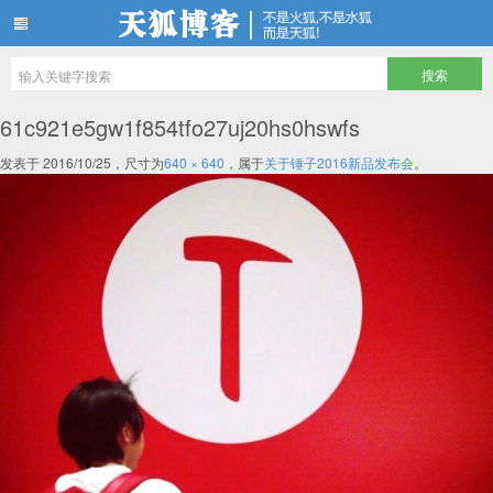
天狐博客
61c921e5gw1f854tfo27uj20hs0hswfs
发表于
2016/10/25
，尺寸为
640 × 640
，属于
关于锤子2016新品发布会
。