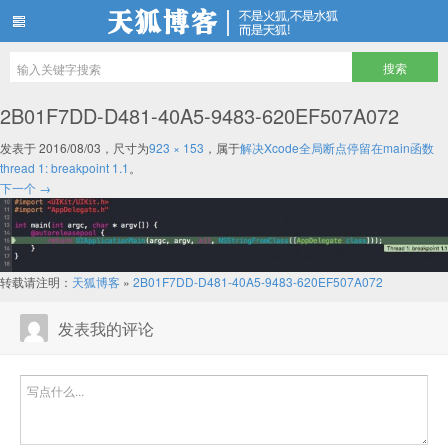
天狐博客
2B01F7DD-D481-40A5-9483-620EF507A072
发表于
2016/08/03
，尺寸为
923 × 153
，属于
解决Xcode全局断点停留在main函数
thread 1: breakpoint 1.1
。
下一个 →
转载请注明：
天狐博客
»
2B01F7DD-D481-40A5-9483-620EF507A072
发表我的评论