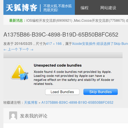
编程
网站建设
最新消息：
iOS编程开发交流群(6906921) ,Mac.Cocoa开发交流群(775867
天狐博客
A1375B86-B39C-4898-B19D-65B50B8FC652
发表于
2016/03/25
，尺寸为
417 × 166
，属于
Xcode安装插件,错误选择了Skip Bund
← 上一个
下一个 →
转载请注明：
天狐博客
»
A1375B86-B39C-4898-B19D-65B50B8FC652
发表我的评论