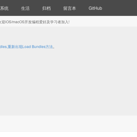
系统
生活
归档
留言本
GitHub
5) 欢迎iOS/macOS开发编程爱好及学习者加入!
les,重新出现Load Bundles方法
。