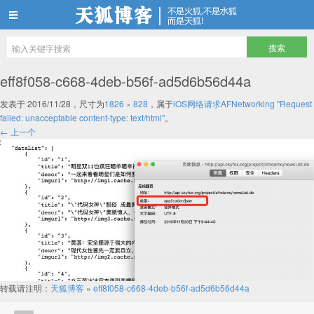
天狐博客
eff8f058-c668-4deb-b56f-ad5d6b56d44a
发表于
2016/11/28
，尺寸为
1826 × 828
，属于
iOS网络请求AFNetworking "Request
failed: unacceptable content-type: text/html"
。
← 上一个
转载请注明：
天狐博客
»
eff8f058-c668-4deb-b56f-ad5d6b56d44a