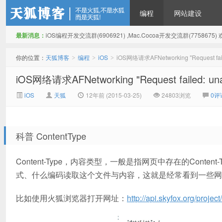
编程
网站建设
最新消息：
iOS编程开发交流群(6906921) ,Mac.Cocoa开发交流群(775867
天狐博客
你的位置：
天狐博客
编程
iOS
iOS网络请求AFNetworking "Request failed:
>
>
>
iOS网络请求AFNetworking "Request failed: unacc
iOS
天狐
12年前 (2015-03-25)
24803浏览
0评
科普 ContentType
Content-Type，内容类型，一般是指网页中存在的Con
式、什么编码读取这个文件与内容，这就是经常看到一些网
比如使用火狐浏览器打开网址：
http://api.skyfox.org/proj