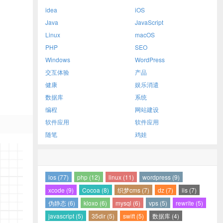
idea
iOS
Java
JavaScript
Linux
macOS
PHP
SEO
Windows
WordPress
交互体验
产品
健康
娱乐消遣
数据库
系统
编程
网站建设
软件应用
软件应用
随笔
鸡娃
ios (77)
php (12)
linux (11)
wordpress (9)
xcode (9)
Cocoa (8)
织梦cms (7)
dz (7)
iis (7)
伪静态 (6)
kloxo (6)
mysql (6)
vps (5)
rewrite (5)
javascript (5)
35dir (5)
swift (5)
数据库 (4)