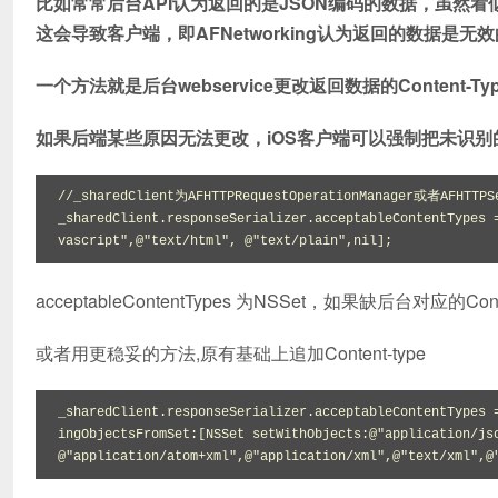
比如常常后台API认为返回的是JSON编码的数据，虽然看似是
这会导致客户端，即AFNetworking认为返回的数据是
一个方法就是后台webservice更改返回数据的Content-Type为正确
如果后端某些原因无法更改，iOS客户端可以强制把未识别的 tex
//_sharedClient为AFHTTPRequestOperationManager或者AFHTTP
_sharedClient.responseSerializer.acceptableContentTypes 
vascript",@"text/html", @"text/plain",nil];
acceptableContentTypes 为NSSet，如果缺后台对应的Co
或者用更稳妥的方法,原有基础上追加Content-type
_sharedClient.responseSerializer.acceptableContentTypes 
ingObjectsFromSet:[NSSet setWithObjects:@"application/js