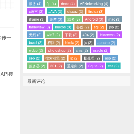
服务 (4)
ftp (4)
dede (4)
AFNetworking (4)
c语言 (3)
JAVA (3)
discuz (3)
firefox (3)
iframe (3)
织梦 (3)
域名 (3)
Android (3)
mac (3)
tableview (3)
macos (3)
备份 (2)
sql (2)
jsp (2)
无线 (2)
win7 (2)
下载 (2)
404 (2)
.htaccess (2)
常传一
burst (2)
权限 (2)
htmlx (2)
js (2)
apache (2)
wdcp (2)
photoshop (2)
cms (2)
oracle (2)
seo (2)
搜索引擎 (2)
ip (2)
批处理 (2)
asp (2)
服务器 (2)
301 (2)
重定向 (2)
Sqlite (2)
css (2)
API接
最新评论