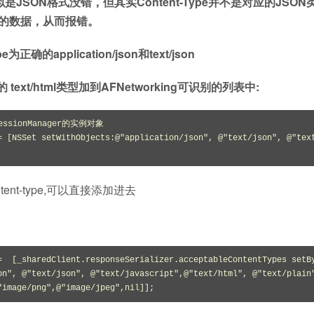
JSON格式没错，但其实Content-Type并不是对应的JSON
无效的数据，从而报错。
的application/json和text/json
t/html类型加到AFNetworking可识别的列表中:
SessionManager的实例对象

= [NSSet setWithObjects:@"application/json", @"text/json", @"tex
ntent-type,可以直接添加进去
=  [_sharedClient.responseSerializer.acceptableContentTypes setB
on", @"text/json", @"text/javascript",@"text/html", @"text/plain