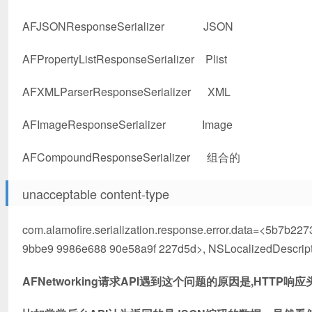
AFJSONResponseSerializer JSON
AFPropertyListResponseSerializer Plist
AFXMLParserResponseSerializer XML
AFImageResponseSerializer Image
AFCompoundResponseSerializer 组合的
unacceptable content-type
com.alamofire.serialization.response.error.data=<5b7
9bbe9 9986e688 90e58a9f 227d5d>, NSLocalizedDescripti
AFNetworking请求API遇到这个问题的原因是,
HTTP响应