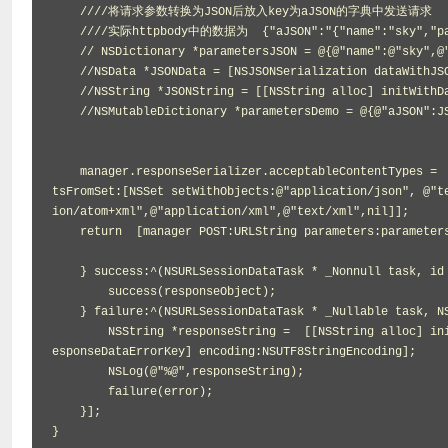
    ////将请求参数转换为JSON后放入key为aJSON的字典中发送请求    对应[AFHTTPRequestSerializer serializer];

    ////实际httpbody中的数据为  {"aJSON":"{"name":"sky","password":"fox"}","key":"value"}

    // NSDictionary *parametersJSON = @{@"name":@"sky",@"password":@"fox"};

    //NSData *JSONData = [NSJSONSerialization dataWithJSONObject:self options:NSJSONWritingPrettyPrinted error:nil];

    //NSString *JSONString = [[NSString alloc] initWithData:parametersJSON encoding:NSUTF8StringEncoding];

    //NSMutableDictionary *parametersDemo = @{@"aJSON":JSONString?:@"",@"key":@"value"};

    manager.responseSerializer.acceptableContentTypes =  [manager.responseSerializer.acceptableContentTypes setByAddingObjec
tsFromSet:[NSSet setWithObjects:@"application/json", @"t
ion/atom+xml",@"application/xml",@"text/xml",nil]];

    return  [manager POST:URLString parameters:parametersDemo progress:^(NSProgress * _Nonnull uploadProgress) {

    } success:^(NSURLSessionDataTask * _Nonnull task, id  _Nullable responseObject) {

        success(responseObject);

    } failure:^(NSURLSessionDataTask * _Nullable task, NSError * _Nonnull error) {

        NSString *responseString =  [[NSString alloc] initWithData:(NSData *)error.userInfo[AFNetworkingOperationFailingURLR
esponseDataErrorKey] encoding:NSUTF8StringEncoding];

        NSLog(@"%@",responseString);

        failure(error);

    }];

}