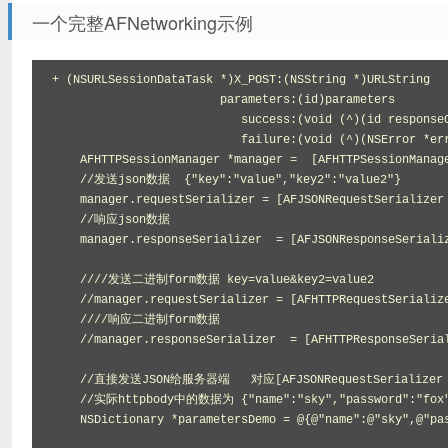
一个完整AFNetworking示例
+ (NSURLSessionDataTask *)X_POST:(NSString *)URLString

                        parameters:(id)parameters

                           success:(void (^)(id responseObject))success

                           failure:(void (^)(NSError *error))failure{

    AFHTTPSessionManager *manager =  [AFHTTPSessionManager manager];

    //发送json数据  {"key":"value","key2":"value2"}

    manager.requestSerializer = [AFJSONRequestSerializer serializer];

    //响应json数据

    manager.responseSerializer  = [AFJSONResponseSerializer serializer];

    ////发送二进制form数据 key=value&key2=value2

    //manager.requestSerializer = [AFHTTPRequestSerializer serializer];

    ////响应二进制form数据

    //manager.responseSerializer  = [AFHTTPResponseSerializer serializer];

    //直接发送JSON给服务器端   对应[AFJSONRequestSerializer serializer];

    //实际httpbody中的数据为 {"name":"sky","password":"fox"}

    NSDictionary *parametersDemo = @{@"name":@"sky",@"password":@"fox"};
