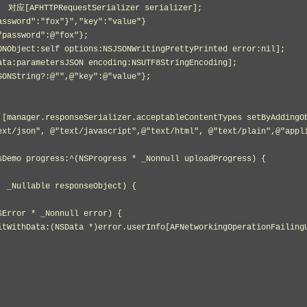
ext/json", @"text/javascript",@"text/html", @"text/plain",@"appl