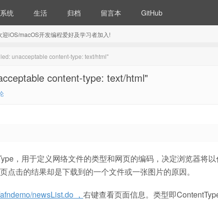
系统
生活
归档
留言本
GitHub
5) 欢迎iOS/macOS开发编程爱好及学习者加入!
 unacceptable content-type: text/html"
eptable content-type: text/html"
论
tent-Type，用于定义网络文件的类型和网页的编码，决定浏览器将
页点击的结果却是下载到的一个文件或一张图片的原因。
ect/afndemo/newsList.do ，
右键查看页面信息。类型即ContentTyp