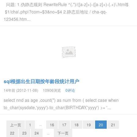
问题: 1.伪静态规则 RewriteRule ^(.*)/([a-z]+)-([a-z]+)-(.+)\.html$
$1/cha\.php\?com=$3&no=$4 2.静态后地址 / cha-qq-
123456.htm...
sql根据出生日期按年龄段统计用户
14年前 (2012-11-08)
10906浏览
0评论
select nnd as age ,count(*) as num from ( select case when
to_char(sysdate,'yyyy')-to_char(BIRTHDAY,'yyyy') >= '...
上一页
1
···
16
17
18
19
20
21
22
23
24
...
下一页