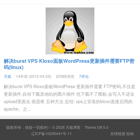
解决burst VPS Kloxo面板WordPress更新插件需要FTP密
码(linux)
天狐
14年前 (2012-04-29)
20586浏览
7评论
解决burst VPS Kloxo面板WordPress 更新插件需要 FTP密码,不仅是
更新插件,自动下载其他站的图片插件 也下载不了图标,会写入不进去
upload里面去.很蛋疼 五种方法 总结: vps上安装的kloxo直接启用的
apache。之...
版权所有，保留一切权利！ © 2026
天狐博客
Theme
D8 5.0
辽ICP备10206441号-11
友情链接
投稿