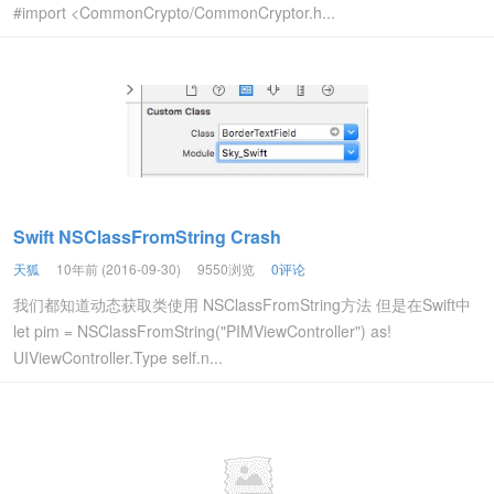
#import <CommonCrypto/CommonCryptor.h...
Swift NSClassFromString Crash
天狐
10年前 (2016-09-30)
9550浏览
0评论
我们都知道动态获取类使用 NSClassFromString方法 但是在Swift中
let pim = NSClassFromString("PIMViewController") as!
UIViewController.Type self.n...