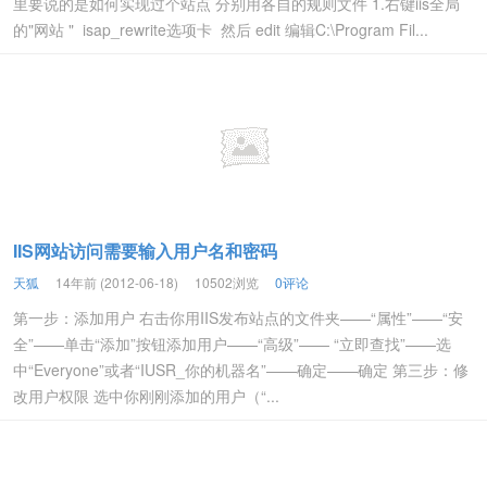
里要说的是如何实现过个站点 分别用各自的规则文件 1.右键iis全局
的"网站 " isap_rewrite选项卡 然后 edit 编辑C:\Program Fil...
IIS网站访问需要输入用户名和密码
天狐
14年前 (2012-06-18)
10502浏览
0评论
第一步：添加用户 右击你用IIS发布站点的文件夹——“属性”——“安
全”——单击“添加”按钮添加用户——“高级”—— “立即查找”——选
中“Everyone”或者“IUSR_你的机器名”——确定——确定 第三步：修
改用户权限 选中你刚刚添加的用户（“...