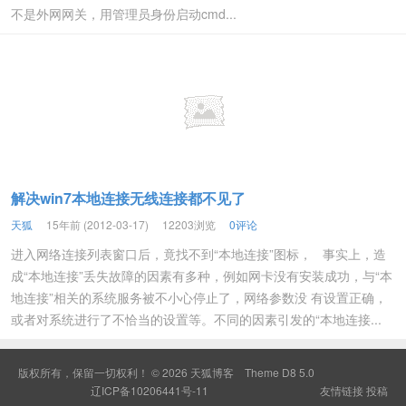
不是外网网关，用管理员身份启动cmd...
解决win7本地连接无线连接都不见了
天狐
15年前 (2012-03-17)
12203浏览
0评论
进入网络连接列表窗口后，竟找不到“本地连接”图标， 事实上，造
成“本地连接”丢失故障的因素有多种，例如网卡没有安装成功，与“本
地连接”相关的系统服务被不小心停止了，网络参数没 有设置正确，
或者对系统进行了不恰当的设置等。不同的因素引发的“本地连接...
版权所有，保留一切权利！ © 2026
天狐博客
Theme
D8 5.0
辽ICP备10206441号-11
友情链接
投稿