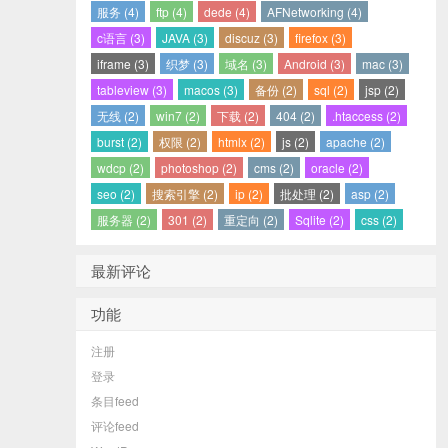
服务 (4)
ftp (4)
dede (4)
AFNetworking (4)
c语言 (3)
JAVA (3)
discuz (3)
firefox (3)
iframe (3)
织梦 (3)
域名 (3)
Android (3)
mac (3)
tableview (3)
macos (3)
备份 (2)
sql (2)
jsp (2)
无线 (2)
win7 (2)
下载 (2)
404 (2)
.htaccess (2)
burst (2)
权限 (2)
htmlx (2)
js (2)
apache (2)
wdcp (2)
photoshop (2)
cms (2)
oracle (2)
seo (2)
搜索引擎 (2)
ip (2)
批处理 (2)
asp (2)
服务器 (2)
301 (2)
重定向 (2)
Sqlite (2)
css (2)
最新评论
功能
注册
登录
条目feed
评论feed