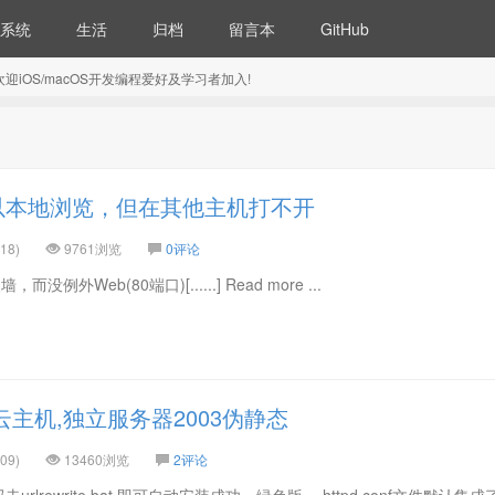
系统
生活
归档
留言本
GitHub
5) 欢迎iOS/macOS开发编程爱好及学习者加入!
以本地浏览，但在其他主机打不开
18)
9761浏览
0评论
没例外Web(80端口)[......] Read more ...
,云主机,独立服务器2003伪静态
09)
13460浏览
2评论