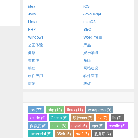
了
idea
iOS
Java
JavaScript
Linux
macOS
PHP
SEO
Windows
WordPress
交互体验
产品
健康
娱乐消遣
数据库
系统
编程
网站建设
软件应用
软件应用
随笔
鸡娃
ios (77)
php (12)
linux (11)
wordpress (9)
xcode (9)
Cocoa (8)
织梦cms (7)
dz (7)
iis (7)
伪静态 (6)
kloxo (6)
mysql (6)
vps (5)
rewrite (5)
javascript (5)
35dir (5)
swift (5)
数据库 (4)