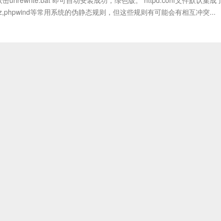
击urlrewrite.bat 即可自动安装成功，绿色版。 httpd.conf文件默认集成
2,discuz,phpwind等常用系统的伪静态规则，但这些规则有可能会有相互冲突...