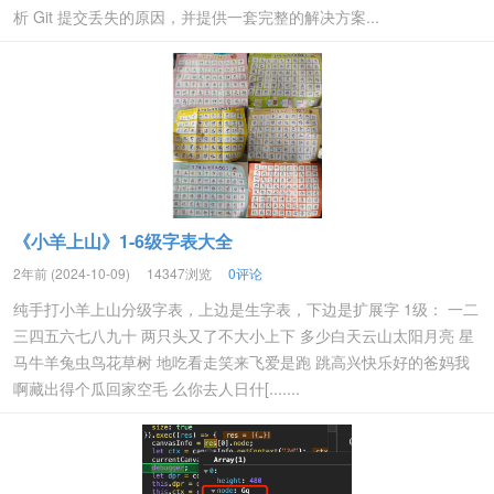
析 Git 提交丢失的原因，并提供一套完整的解决方案...
《小羊上山》1-6级字表大全
2年前 (2024-10-09)
14347浏览
0评论
纯手打小羊上山分级字表，上边是生字表，下边是扩展字 1级： 一二
三四五六七八九十 两只头又了不大小上下 多少白天云山太阳月亮 星
马牛羊兔虫鸟花草树 地吃看走笑来飞爱是跑 跳高兴快乐好的爸妈我
啊藏出得个瓜回家空毛 么你去人日什[.......