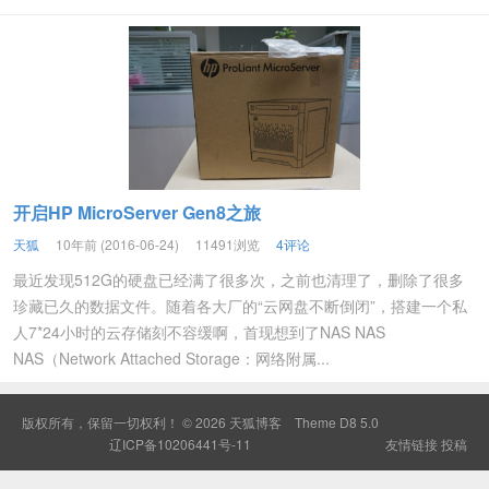
开启HP MicroServer Gen8之旅
天狐
10年前 (2016-06-24)
11491浏览
4评论
最近发现512G的硬盘已经满了很多次，之前也清理了，删除了很多
珍藏已久的数据文件。随着各大厂的“云网盘不断倒闭”，搭建一个私
人7*24小时的云存储刻不容缓啊，首现想到了NAS NAS
NAS（Network Attached Storage：网络附属...
版权所有，保留一切权利！ © 2026
天狐博客
Theme
D8 5.0
辽ICP备10206441号-11
友情链接
投稿