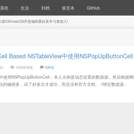
系统
生活
归档
留言本
GitHub
5) 欢迎iOS/macOS开发编程爱好及学习者加入!
l Based NSTableView中使用NSPopUpButtonCell
2)
10264浏览
0评论
leView中使用NSPopUpButtonCell，本人示例是动态设置的数据源。然后根据
坑的确很多，试了好多次才成功，而且没有官方文档。 //绑定数据源 -