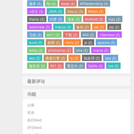
服务 (4)
ftp (4)
dede (4)
AFNetworking (4)
c语言 (3)
JAVA (3)
discuz (3)
firefox (3)
iframe (3)
织梦 (3)
域名 (3)
Android (3)
mac (3)
tableview (3)
macos (3)
备份 (2)
sql (2)
jsp (2)
无线 (2)
win7 (2)
下载 (2)
404 (2)
.htaccess (2)
burst (2)
权限 (2)
htmlx (2)
js (2)
apache (2)
wdcp (2)
photoshop (2)
cms (2)
oracle (2)
seo (2)
搜索引擎 (2)
ip (2)
批处理 (2)
asp (2)
服务器 (2)
301 (2)
重定向 (2)
Sqlite (2)
css (2)
最新评论
功能
注册
登录
条目feed
评论feed