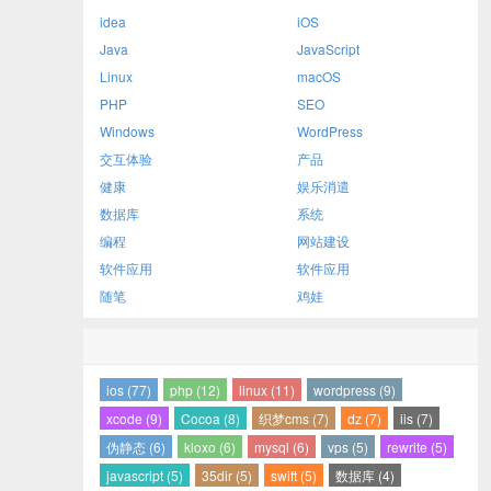
idea
iOS
Java
JavaScript
Linux
macOS
PHP
SEO
Windows
WordPress
交互体验
产品
健康
娱乐消遣
数据库
系统
编程
网站建设
软件应用
软件应用
随笔
鸡娃
ios (77)
php (12)
linux (11)
wordpress (9)
xcode (9)
Cocoa (8)
织梦cms (7)
dz (7)
iis (7)
伪静态 (6)
kloxo (6)
mysql (6)
vps (5)
rewrite (5)
javascript (5)
35dir (5)
swift (5)
数据库 (4)