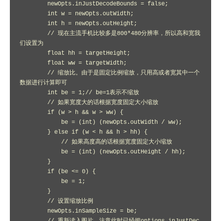
        newOpts.inJustDecodeBounds = false;

        int w = newOpts.outWidth;

        int h = newOpts.outHeight;

        // 现在主流手机比较多是800*480分辨率，所以高和宽我
们设置为

        float hh = targetHeight;

        float ww = targetWidth;

        // 缩放比。由于是固定比例缩放，只用高或者宽其中一个
数据进行计算即可

        int be = 1;// be=1表示不缩放

        // 如果宽度大的话根据宽度固定大小缩放

        if (w > h && w > ww) {

            be = (int) (newOpts.outWidth / ww);

        } else if (w < h && h > hh) {

            // 如果高度高的话根据宽度固定大小缩放

            be = (int) (newOpts.outHeight / hh);

        }

        if (be <= 0) {

            be = 1;

        }

        // 设置缩放比例

        newOpts.inSampleSize = be;
