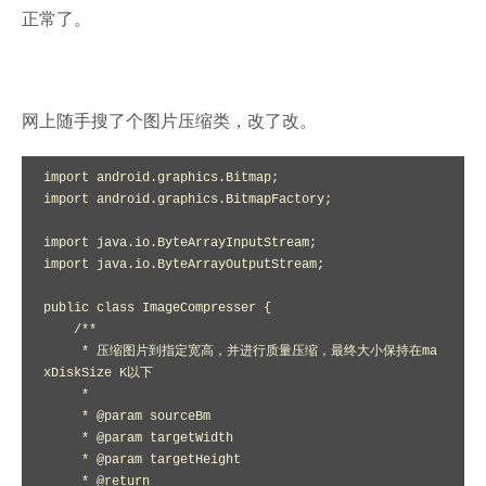
正常了。
网上随手搜了个图片压缩类，改了改。
import android.graphics.Bitmap;

import android.graphics.BitmapFactory;

import java.io.ByteArrayInputStream;

import java.io.ByteArrayOutputStream;

public class ImageCompresser {

    /**

     * 压缩图片到指定宽高，并进行质量压缩，最终大小保持在ma
xDiskSize K以下

     *

     * @param sourceBm

     * @param targetWidth

     * @param targetHeight

     * @return
