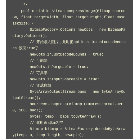
     */

    public static Bitmap compressImage(Bitmap source
Bm, float targetWidth, float targetHeight,float maxD
iskSize) {

        BitmapFactory.Options newOpts = new BitmapFa
ctory.Options();

        // 开始读入图片，此时把options.inJustDecodeBoun
ds 设回true了

        newOpts.inJustDecodeBounds = true;

        // 可删除

        newOpts.inPurgeable = true;

        // 可共享

        newOpts.inInputShareable = true;

        // 转成数组

        ByteArrayOutputStream baos = new ByteArrayOu
tputStream();

        sourceBm.compress(Bitmap.CompressFormat.JPE
G, 100, baos);

        byte[] temp = baos.toByteArray();

        // 此时返回bm为空

        Bitmap bitmap = BitmapFactory.decodeByteArra
y(temp, 0, temp.length, newOpts);
