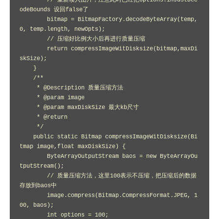
        // 重新读入图片，注意此时已经把options.inJustDec
odeBounds 设回false了

        bitmap = BitmapFactory.decodeByteArray(temp, 
0, temp.length, newOpts);

        // 压缩好比例大小后再进行质量压缩

        return compressImageWitDisksize(bitmap,maxDi
skSize);

    }

    /**

     * @Description 质量压缩方法

     * @param image

     * @param maxDiskSize 最大kb尺寸

     * @return

     */

    public static Bitmap compressImageWitDisksize(Bi
tmap image,float maxDiskSize) {

        ByteArrayOutputStream baos = new ByteArrayOu
tputStream();

        // 质量压缩方法，这里100表示不压缩，把压缩后的数据
存放到baos中

        image.compress(Bitmap.CompressFormat.JPEG, 1
00, baos);

        int options = 100;
