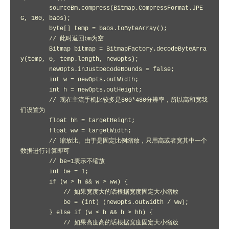
        sourceBm.compress(Bitmap.CompressFormat.JPE
G, 100, baos);

        byte[] temp = baos.toByteArray();

        // 此时返回bm为空

        Bitmap bitmap = BitmapFactory.decodeByteArra
y(temp, 0, temp.length, newOpts);

        newOpts.inJustDecodeBounds = false;

        int w = newOpts.outWidth;

        int h = newOpts.outHeight;

        // 现在主流手机比较多是800*480分辨率，所以高和宽我
们设置为

        float hh = targetHeight;

        float ww = targetWidth;

        // 缩放比。由于是固定比例缩放，只用高或者宽其中一个
数据进行计算即可

        // be=1表示不缩放

        int be = 1;

        if (w > h && w > ww) {

            // 如果宽度大的话根据宽度固定大小缩放

            be = (int) (newOpts.outWidth / ww);

        } else if (w < h && h > hh) {

            // 如果高度高的话根据宽度固定大小缩放
