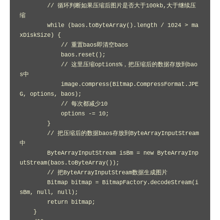
        // 循环判断如果压缩后图片是否大于100kb,大于继续压
缩

        while (baos.toByteArray().length / 1024 > ma
xDiskSize) {

            // 重置baos即清空baos

            baos.reset();

            // 这里压缩options%，把压缩后的数据存放到bao
s中

            image.compress(Bitmap.CompressFormat.JPE
G, options, baos);

            // 每次都减少10

            options -= 10;

        }

        // 把压缩后的数据baos存放到ByteArrayInputStream
中

        ByteArrayInputStream isBm = new ByteArrayInp
utStream(baos.toByteArray());

        // 把ByteArrayInputStream数据生成图片

        Bitmap bitmap = BitmapFactory.decodeStream(i
sBm, null, null);

        return bitmap;

    }
