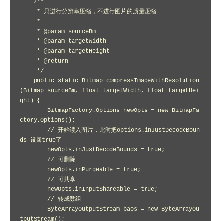
    /**

     * 只进行分辨率压缩，不进行图片的质量压缩

     *

     * @param sourceBm

     * @param targetWidth

     * @param targetHeight

     * @return

     */

    public static Bitmap compressImageWithResolution
(Bitmap sourceBm, float targetWidth, float targetHei
ght) {

        BitmapFactory.Options newOpts = new BitmapFa
ctory.Options();

        // 开始读入图片，此时把options.inJustDecodeBoun
ds 设回true了

        newOpts.inJustDecodeBounds = true;

        // 可删除

        newOpts.inPurgeable = true;

        // 可共享

        newOpts.inInputShareable = true;

        // 转成数组

        ByteArrayOutputStream baos = new ByteArrayOu
tputStream();
