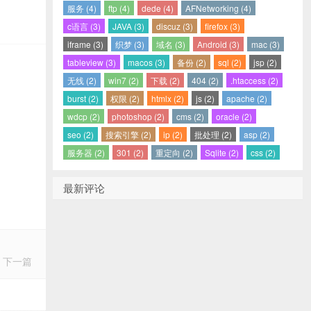
服务 (4)
ftp (4)
dede (4)
AFNetworking (4)
c语言 (3)
JAVA (3)
discuz (3)
firefox (3)
iframe (3)
织梦 (3)
域名 (3)
Android (3)
mac (3)
tableview (3)
macos (3)
备份 (2)
sql (2)
jsp (2)
无线 (2)
win7 (2)
下载 (2)
404 (2)
.htaccess (2)
burst (2)
权限 (2)
htmlx (2)
js (2)
apache (2)
wdcp (2)
photoshop (2)
cms (2)
oracle (2)
seo (2)
搜索引擎 (2)
ip (2)
批处理 (2)
asp (2)
服务器 (2)
301 (2)
重定向 (2)
Sqlite (2)
css (2)
最新评论
下一篇