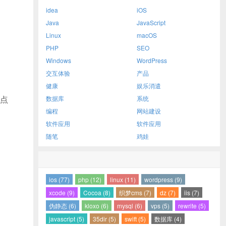
idea
iOS
Java
JavaScript
Linux
macOS
PHP
SEO
Windows
WordPress
交互体验
产品
健康
娱乐消遣
点
数据库
系统
编程
网站建设
软件应用
软件应用
随笔
鸡娃
ios (77)
php (12)
linux (11)
wordpress (9)
xcode (9)
Cocoa (8)
织梦cms (7)
dz (7)
iis (7)
伪静态 (6)
kloxo (6)
mysql (6)
vps (5)
rewrite (5)
javascript (5)
35dir (5)
swift (5)
数据库 (4)