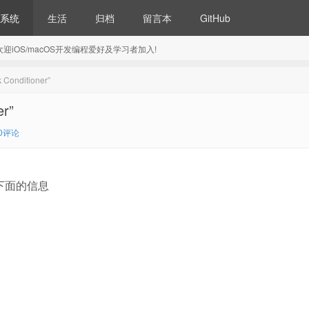
系统
生活
归档
留言本
GitHub
5) 欢迎iOS/macOS开发编程爱好及学习者加入!
nditioner”
r”
0评论
候提示下面的信息