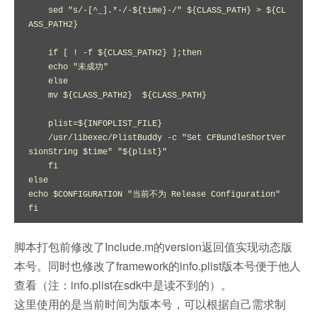
    sed "s/-[^_].*-/-${time}-/" ${CLASS_PATH} > ${CL
ASS_PATH2}

    if [ ! -f ${CLASS_PATH2} ];then

    echo "未成功"

    else

    mv ${CLASS_PATH2}  ${CLASS_PATH}

    plist=${INFOPLIST_FILE}

    /usr/libexec/PlistBuddy -c "Set CFBundleShortVer
sionString $time" "${plist}"

    fi

else

echo $CONFIGURATION "当前不为 Release Configuration"

脚本打包前修改了Include.m的version返回值实现动态版
本号。同时也修改了framework的info.plist版本号便于他人
查看（注：info.plist在sdk中是读不到的）。
这里使用的是当前时间为版本号，可以根据自己需求制