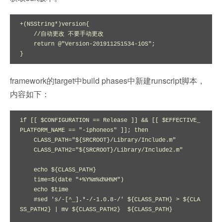
+(NSString*)version{

    //自动更改 不要手动更改

    return @"Version-201911251534-iOS";

}
framework的target中build phases中新建runscript脚本，
内容如下：
if [[ $CONFIGURATION == Release ]] && [[ $EFFECTIVE_
PLATFORM_NAME == "-iphoneos" ]]; then

    CLASS_PATH="${SRCROOT}/Library/Include.m"

    CLASS_PATH2="${SRCROOT}/Library/Include2.m"

    echo ${CLASS_PATH}

    time=$(date "+%Y%m%d%H%M")

    echo $time

    #sed 's/-[^_].*-/-1.0.8-/' ${CLASS_PATH} > ${CLA
SS_PATH2} | mv ${CLASS_PATH2}  ${CLASS_PATH}
