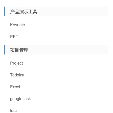
产品演示工具
Keynote
PPT
项目管理
Project
Todolist
Excel
google task
trac