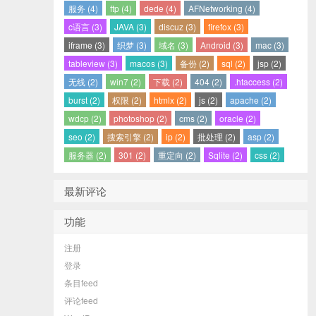
服务 (4)
ftp (4)
dede (4)
AFNetworking (4)
c语言 (3)
JAVA (3)
discuz (3)
firefox (3)
iframe (3)
织梦 (3)
域名 (3)
Android (3)
mac (3)
tableview (3)
macos (3)
备份 (2)
sql (2)
jsp (2)
无线 (2)
win7 (2)
下载 (2)
404 (2)
.htaccess (2)
burst (2)
权限 (2)
htmlx (2)
js (2)
apache (2)
wdcp (2)
photoshop (2)
cms (2)
oracle (2)
seo (2)
搜索引擎 (2)
ip (2)
批处理 (2)
asp (2)
服务器 (2)
301 (2)
重定向 (2)
Sqlite (2)
css (2)
最新评论
功能
注册
登录
条目feed
评论feed