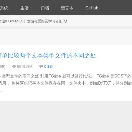
系统
生活
归档
留言本
GitHub
5) 欢迎iOS/macOS开发编程爱好及学习者加入!
简单比较两个文本类型文件的不同之处
09)
8519浏览
0评论
类型文件的不同之处 利用FC命令就可以进行比较。 FC命令是DOS下
样适用 。你将两份记事本文件保存在同一文件夹中，例如D:\TXT，并分别
.