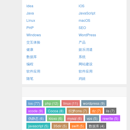
idea
iOS
Java
JavaScript
Linux
macOS
PHP
SEO
Windows
WordPress
交互体验
产品
健康
娱乐消遣
数据库
系统
编程
网站建设
软件应用
软件应用
随笔
鸡娃
ios (77)
php (12)
linux (11)
wordpress (9)
xcode (9)
Cocoa (8)
织梦cms (7)
dz (7)
iis (7)
伪静态 (6)
kloxo (6)
mysql (6)
vps (5)
rewrite (5)
javascript (5)
35dir (5)
swift (5)
数据库 (4)