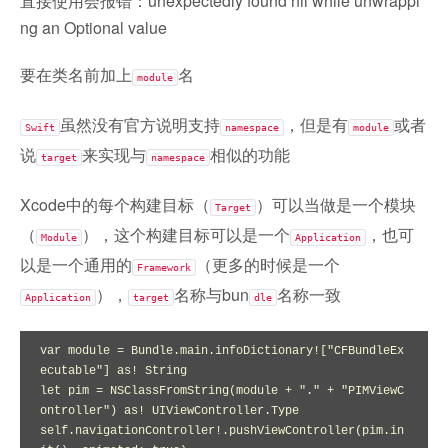
直接使用会报错：unexpectedly found nil while unwrappi
ng an Optional value
要在类名前加上
名
module
虽然没有官方说明支持
，但是有
或者
Swift
namespace
module
说
来实现与
相似的功能
target
namespace
Xcode中的每个构建目标（
）可以当做是一个模块
Target
（
），这个构建目标可以是一个
，也可
Module
Application
以是一个通用的
（更多的时候是一个
Framework
），
名称与bun
名称一致
Application
target
dle
var module = Bundle.main.infoDictionary!["CFBundleEx
ecutable"] as! String

let pim = NSClassFromString(module + "." + "PIMViewC
ontroller") as! UIViewController.Type

self.navigationController!.pushViewController(pim.in