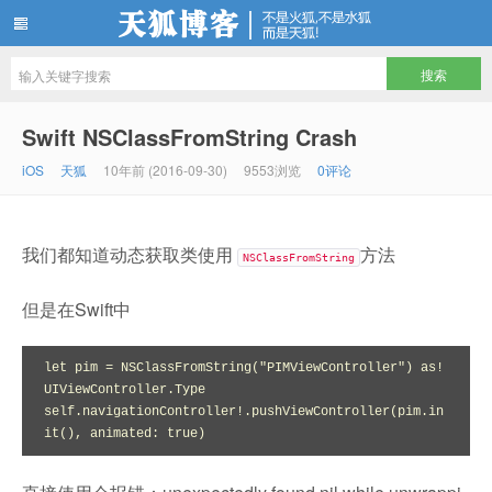
天狐博客
Swift NSClassFromString Crash
iOS
天狐
10年前 (2016-09-30)
9553浏览
0评论
我们都知道动态获取类使用
方法
NSClassFromString
但是在Swift中
let pim = NSClassFromString("PIMViewController") as! 
UIViewController.Type

self.navigationController!.pushViewController(pim.in
it(), animated: true)