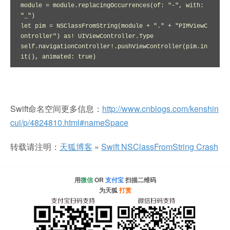
module = module.replacingOccurrences(of: "-", with: 
"_")

let pim = NSClassFromString(module + "." + "PIMViewC
ontroller") as! UIViewController.Type

self.navigationController!.pushViewController(pim.in
it(), animated: true)
Swift命名空间更多信息：
http://www.cnblogs.com/kenshin
cui/p/4824810.html#nameSpace
转载请注明：
天狐博客
»
Swift NSClassFromString Crash
用
微信
OR
支付宝
扫描二维码
为天狐
打赏