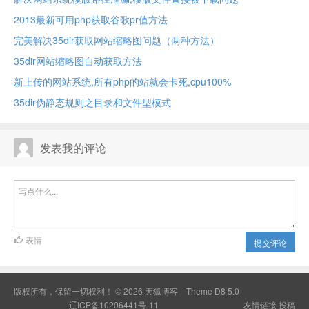
2013最新可用php获取谷歌pr值方法
完美解决35dir获取网站缩略图问题（两种方法）
35dir网站缩略图自动获取方法
新上传的网站系统,所有php的站就会卡死,cpu100%
35dir伪静态规则之目录和文件型模式
发表我的评论
表情
提交评论
版权所有，保留一切权利！ © 2026
天狐博客
Theme
D8 5.0
辽ICP备10206441号-11
友情链接
投稿