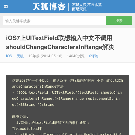
天狐博客
iOS7上UITextField联想输入中文不调用
shouldChangeCharactersInRange解决
iOS
天狐
12年前 (2014-05-16)
14040浏览
0评论
这是ios7的一个小bug  输入汉字 进行联想的时候 不走 shouldCh
angeCharactersInRange方法

- (BOOL)textField:(UITextField*)textField shouldChan
geCharactersInRange:(NSRange)range replacementStrin
g:(NSString *)string  

解决办法:

  1.首先，给textField增加下面的事件通知：

在viewdidload中
