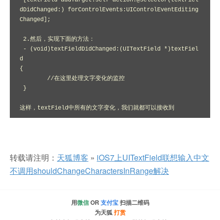
 [textField addTarget:self action:@selector(textFiel
dDidChanged:) forControlEvents:UIControlEventEditing
Changed];  

 2.然后，实现下面的方法：

 - (void)textFieldDidChanged:(UITextField *)textFiel
d  

{  

        //在这里处理文字变化的监控  

 }  

这样，textField中所有的文字变化，我们就都可以接收到
转载请注明：
天狐博客
»
iOS7上UITextField联想输入中文
不调用shouldChangeCharactersInRange解决
用
微信
OR
支付宝
扫描二维码
为天狐
打赏