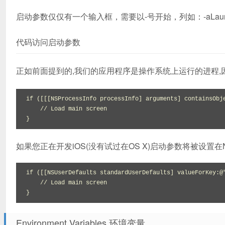
启动参数仅仅有一个输入框，需要以-号开始，列如：-aLaunch
代码访问启动参数
正如前面提到的,我们的应用程序是操作系统上运行的进程,
if ([[[NSProcessInfo processInfo] arguments] containsObje
    // Load main screen

}
如果您正在开发iOS(没有试过在OS X)启动参数将被设置在NSU
if ([[NSUserDefaults standardUserDefaults] valueForKey:@"
    // Load main screen

}
Environment Variables 环境变量