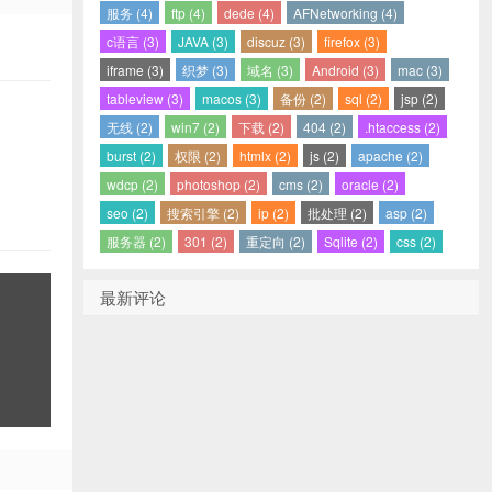
服务 (4)
ftp (4)
dede (4)
AFNetworking (4)
c语言 (3)
JAVA (3)
discuz (3)
firefox (3)
iframe (3)
织梦 (3)
域名 (3)
Android (3)
mac (3)
tableview (3)
macos (3)
备份 (2)
sql (2)
jsp (2)
无线 (2)
win7 (2)
下载 (2)
404 (2)
.htaccess (2)
burst (2)
权限 (2)
htmlx (2)
js (2)
apache (2)
wdcp (2)
photoshop (2)
cms (2)
oracle (2)
seo (2)
搜索引擎 (2)
ip (2)
批处理 (2)
asp (2)
服务器 (2)
301 (2)
重定向 (2)
Sqlite (2)
css (2)
最新评论