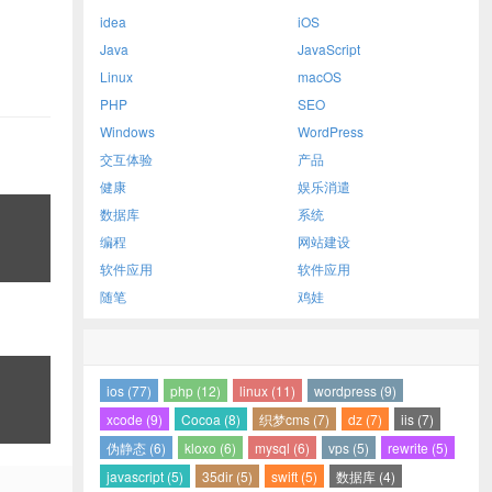
idea
iOS
Java
JavaScript
Linux
macOS
PHP
SEO
Windows
WordPress
交互体验
产品
健康
娱乐消遣
数据库
系统
编程
网站建设
软件应用
软件应用
随笔
鸡娃
ios (77)
php (12)
linux (11)
wordpress (9)
xcode (9)
Cocoa (8)
织梦cms (7)
dz (7)
iis (7)
伪静态 (6)
kloxo (6)
mysql (6)
vps (5)
rewrite (5)
javascript (5)
35dir (5)
swift (5)
数据库 (4)