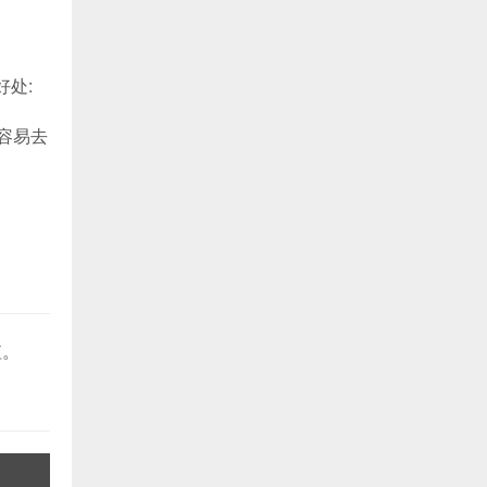
好处:
较容易去
值。