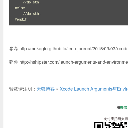
    //do sth.

#else

    //do sth.

参考 http://mokagio.github.io/tech-journal/2015/03/03/xcod
延伸 http://nshipster.com/launch-arguments-and-environmen
转载请注明：
天狐博客
»
Xcode Launch Arguments与Enviro
用
微信