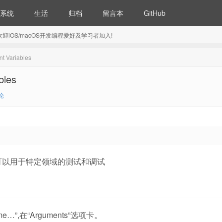
系统
生活
归档
留言本
GitHub
5) 欢迎iOS/macOS开发编程爱好及学习者加入!
t Variables
bles
论
值。可以用于特定领域的测试和调试
e…”,在“Arguments”选项卡。