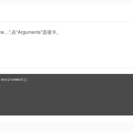
e…”,在“Arguments”选项卡。
environment];
