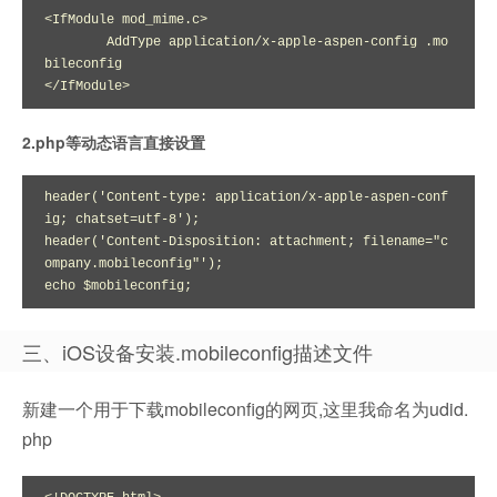
<IfModule mod_mime.c>

        AddType application/x-apple-aspen-config .mo
bileconfig

</IfModule>
2.php等动态语言直接设置
header('Content-type: application/x-apple-aspen-conf
ig; chatset=utf-8');

header('Content-Disposition: attachment; filename="c
ompany.mobileconfig"');

echo $mobileconfig;
三、iOS设备安装.mobileconfig描述文件
新建一个用于下载mobileconfig的网页,这里我命名为udid.
php