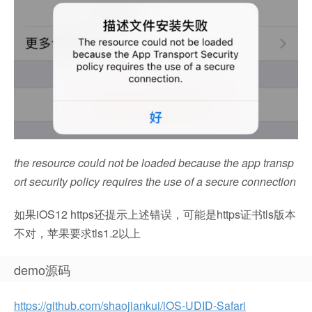
the resource could not be loaded because the app transp
ort security policy requires the use of a secure connection
如果iOS12 https还提示上述错误，可能是https证书tls版本
不对，苹果要求tls1.2以上
demo源码
https://github.com/shaojiankui/iOS-UDID-Safari