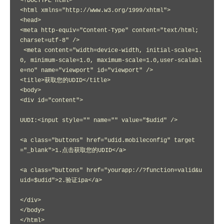
<!DOCTYPE html>

<html xmlns="http://www.w3.org/1999/xhtml">

<head>

<meta http-equiv="Content-Type" content="text/html; 
charset=utf-8" />

 <meta content="width=device-width, initial-scale=1.
0, minimum-scale=1.0, maximum-scale=1.0,user-scalabl
e=no" name="viewport" id="viewport" />

<title>获取您的UDID</title>

<body>

<div id="content">

UUDI:<input style="" name="" value="$udid" /> 

<a class="buttons" href="udid.mobileconfig" target
="_blank">1.点击获取您的UDID</a>

<a class="buttons" href="yourapp://?function=valid&u
uid=$udid">2.验证ipa</a>

</div>

</body>

</html>
