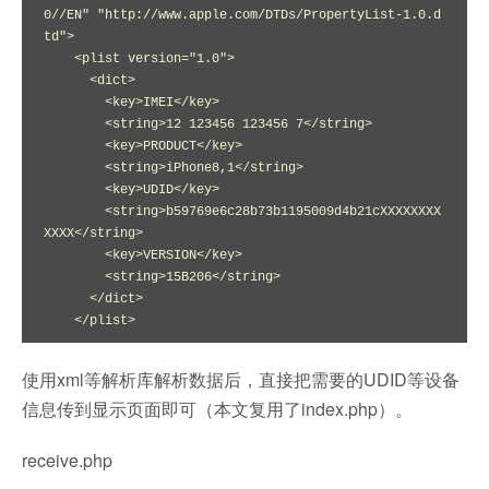
0//EN" "http://www.apple.com/DTDs/PropertyList-1.0.d
td">

    <plist version="1.0">

      <dict>

        <key>IMEI</key>

        <string>12 123456 123456 7</string>

        <key>PRODUCT</key>

        <string>iPhone8,1</string>

        <key>UDID</key>

        <string>b59769e6c28b73b1195009d4b21cXXXXXXXX
XXXX</string>

        <key>VERSION</key>

        <string>15B206</string>

      </dict>

    </plist>
使用xml等解析库解析数据后，直接把需要的UDID等设备
信息传到显示页面即可（本文复用了index.php）。
receive.php