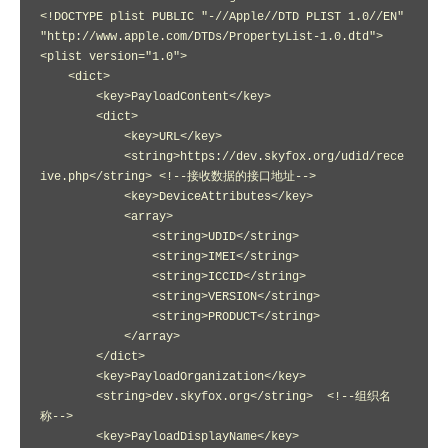
<!DOCTYPE plist PUBLIC "-//Apple//DTD PLIST 1.0//EN" 
"http://www.apple.com/DTDs/PropertyList-1.0.dtd">

<plist version="1.0">

    <dict>

        <key>PayloadContent</key>

        <dict>

            <key>URL</key>

            <string>https://dev.skyfox.org/udid/rece
ive.php</string> <!--接收数据的接口地址-->

            <key>DeviceAttributes</key>

            <array>

                <string>UDID</string>

                <string>IMEI</string>

                <string>ICCID</string>

                <string>VERSION</string>

                <string>PRODUCT</string>

            </array>

        </dict>

        <key>PayloadOrganization</key>

        <string>dev.skyfox.org</string>  <!--组织名
称-->

        <key>PayloadDisplayName</key>
