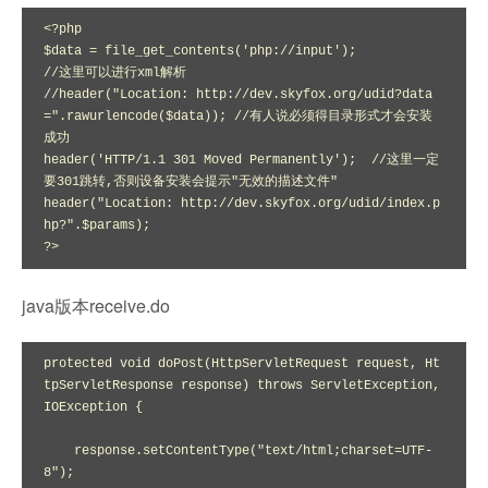
<?php

$data = file_get_contents('php://input');

//这里可以进行xml解析

//header("Location: http://dev.skyfox.org/udid?data
=".rawurlencode($data)); //有人说必须得目录形式才会安装
成功

header('HTTP/1.1 301 Moved Permanently');  //这里一定
要301跳转,否则设备安装会提示"无效的描述文件"

header("Location: http://dev.skyfox.org/udid/index.p
hp?".$params);

?>
java版本receive.do
protected void doPost(HttpServletRequest request, Ht
tpServletResponse response) throws ServletException, 
IOException {

    response.setContentType("text/html;charset=UTF-
8");
