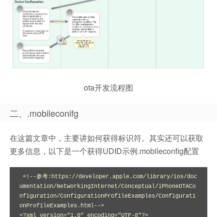
ota开发流程图
二、.mobileconifg
在这篇文章中，主要讲如何获得标识符。其实还可以获取
更多信息，以下是一个获得UDID示例.mobileconfig配置
 <!--参考:https://developer.apple.com/library/ios/doc
umentation/NetworkingInternet/Conceptual/iPhoneOTACo
nfiguration/ConfigurationProfileExamples/Configurati
onProfileExamples.html-->

<?xml version="1.0" encoding="UTF-8"?>
