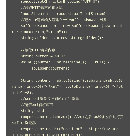
    request.setCharacterEncoding("UTF-8");

    //获取HTTP请求的输入流

    InputStream is = request.getInputStream();

    //已HTTP请求输入流建立一个BufferedReader对象

    BufferedReader br = new BufferedReader(new Input
StreamReader(is,"UTF-8"));

    StringBuilder sb = new StringBuilder();

    //读取HTTP请求内容

    String buffer = null;

    while ((buffer = br.readLine()) != null) {

         sb.append(buffer);

    }

    String content = sb.toString().substring(sb.toSt
ring().indexOf("<?xml"), sb.toString().indexOf("</pl
ist>")+8);

    //content就是接收到的xml字符串

    //进行xml解析即可

    String udid = 

    response.setStatus(301); //301之后iOS设备会自动打开
safari浏览器

    response.setHeader("Location", "http://192.168.
1.106:8080/udid.jsp?UDID="+udid);
