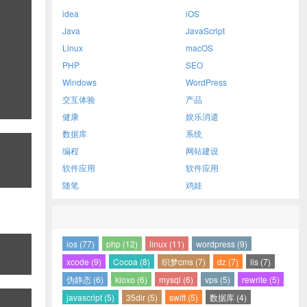
idea
iOS
Java
JavaScript
Linux
macOS
PHP
SEO
Windows
WordPress
交互体验
产品
健康
娱乐消遣
数据库
系统
编程
网站建设
软件应用
软件应用
随笔
鸡娃
ios (77)
php (12)
linux (11)
wordpress (9)
xcode (9)
Cocoa (8)
织梦cms (7)
dz (7)
iis (7)
伪静态 (6)
kloxo (6)
mysql (6)
vps (5)
rewrite (5)
javascript (5)
35dir (5)
swift (5)
数据库 (4)