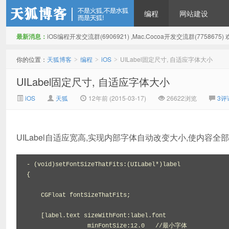
编程
网站建设
最新消息：
iOS编程开发交流群(6906921) ,Mac.Cocoa开发交流群(775867
天狐博客
你的位置：
天狐博客
编程
iOS
UILabel固定尺寸, 自适应字体大小
>
>
>
UILabel固定尺寸, 自适应字体大小
iOS
天狐
12年前 (2015-03-17)
26622浏览
3评
UILabel自适应宽高,实现内部字体自动改变大小,使内容全
- (void)setFontSizeThatFits:(UILabel*)label

{

    CGFloat fontSizeThatFits;

    [label.text sizeWithFont:label.font

                 minFontSize:12.0   //最小字体
