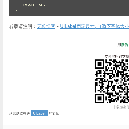
    return font;

转载请注明：
天狐博客
»
UILabel固定尺寸, 自适应字体大
用
微信
非常感谢
继续浏览有关
UILabel
的文章