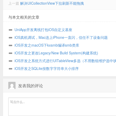
上一篇
解决UICollectionView下拉刷新不能拖拽
与本文相关的文章
UniApp开发离线打包iOS自定义基座
iOS真机调试，Mac连上iPhone一直闪，信任不了设备问题
iOS开发之macOS下kxsmb编译smb类库
iOS开发之更改Legacy/New Build System(构建系统)
iOS开发之系统方式进行UITableView多选（不用数组维护选中
态）
iOS开发之SQLite按数字字符串大小排序
发表我的评论