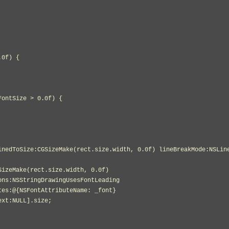
izeMake(rect.size.width, 0.0f)

ns:NSStringDrawingUsesFontLeading

es:@{NSFontAttributeName: _font}

xt:NULL].size;
