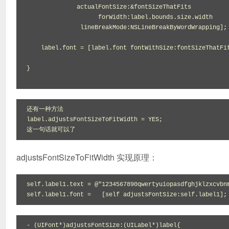
              actualFontSize:&fontSizeThatFits

                    forWidth:label.bounds.size.width

               lineBreakMode:NSLineBreakByWordWrapping];

    label.font = [label.font fontWithSize:fontSizeThatFits];

}

还有一种方法

label.adjustsFontSizeToFitWidth = YES;

这一句话就可以了
adjustsFontSizeToFitWidth 实现原理：
self.label1.text = @"1234567890qwertyuiopasdfghjklzxcvbnm
self.label1.font =   [self adjustsFontSize:self.label1];
- (UIFont*)adjustsFontSize:(UILabel*)label{
