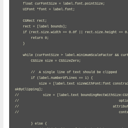
    float curFontSize = label.font.pointSize;

    UIFont *font = label.font;

    CGRect rect;

    rect = [label bounds];

    if (rect.size.width == 0.0f || rect.size.height == 0.0f) {

        return 0;

    }

    while (curFontSize > label.minimumScaleFactor && curFontSize > 0.0f) {

        CGSize size = CGSizeZero;

        //  A single line of text should be clipped

        if (label.numberOfLines == 1) {

            size = [label.text sizeWithFont:font constrainedToSize:CGSizeMake(rect.size.width, 0.0f) lineBreakMode:NSLineBre
akByClipping];

//            size = [label.text boundingRectWithSize:CGS
//                                                  optio
//                                               attribut
//                                                  conte
        } else {
