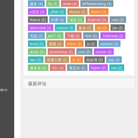
服务 (4)
ftp (4)
dede (4)
AFNetworking (4)
c语言 (3)
JAVA (3)
discuz (3)
firefox (3)
iframe (3)
织梦 (3)
域名 (3)
Android (3)
mac (3)
tableview (3)
macos (3)
备份 (2)
sql (2)
jsp (2)
无线 (2)
win7 (2)
下载 (2)
404 (2)
.htaccess (2)
burst (2)
权限 (2)
htmlx (2)
js (2)
apache (2)
wdcp (2)
photoshop (2)
cms (2)
oracle (2)
seo (2)
搜索引擎 (2)
ip (2)
批处理 (2)
asp (2)
服务器 (2)
301 (2)
重定向 (2)
Sqlite (2)
css (2)
最新评论