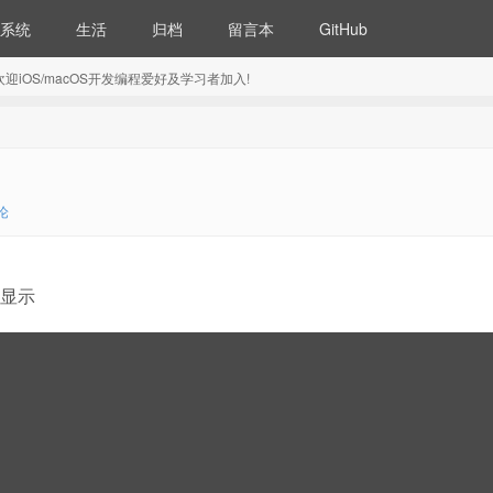
系统
生活
归档
留言本
GitHub
5) 欢迎iOS/macOS开发编程爱好及学习者加入!
论
部显示