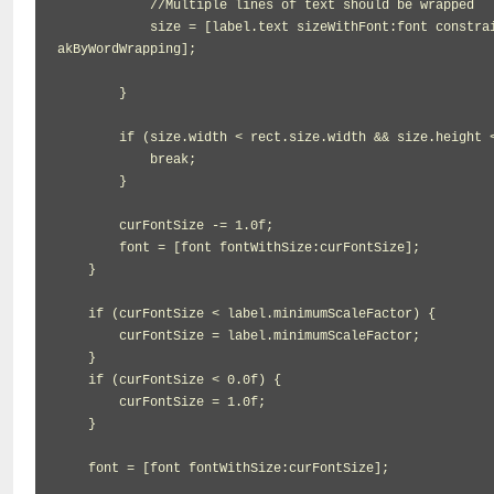
            //Multiple lines of text should be wrapped

            size = [label.text sizeWithFont:font constrainedToSize:CGSizeMake(rect.size.width, 0.0f) lineBreakMode:NSLineBre
akByWordWrapping];

        }

        if (size.width < rect.size.width && size.height <= rect.size.height) {

            break;

        }

        curFontSize -= 1.0f;

        font = [font fontWithSize:curFontSize];

    }

    if (curFontSize < label.minimumScaleFactor) {

        curFontSize = label.minimumScaleFactor;

    }

    if (curFontSize < 0.0f) {

        curFontSize = 1.0f;

    }

    font = [font fontWithSize:curFontSize];
