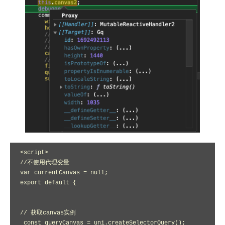
<script>

//不使用代理变量

var currentCanvas = null;

export default {

// 获取canvas实例

 const queryCanvas = uni.createSelectorQuery();
