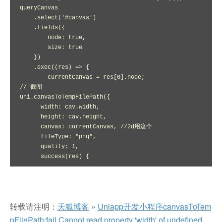
queryCanvas

    .select('#canvas')

    .fields({

        node: true,

        size: true

    })

    .exec((res) => {

        currentCanvas = res[0].node;

// 截图

uni.canvasToTempFilePath({

      width: cav.width,

      height: cav.height,

      canvas: currentCanvas, //2d用这个

      fileType: "png",

      quality: 1,

      success(res) {
转载请注明：
天狐博客
»
Uniapp开发小程序canvasToTem
pFilePath:fail Cannot read property 'width' of undefined