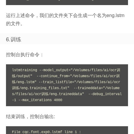
运行上述命令，我们的文件夹下会生成一个名为eng.lstm
的文件。
6.训练
控制台执行命令：
lstmtraining --model_output="/Volumes/files/ai/ocr训
练/output"  --continue_from="/Volumes/files/ai/ocr训
练/eng.lstm" --train_listfile="/Volumes/files/ai/ocr
训练/eng.training_files.txt"  --traineddata="/Volume
s/files/ai/ocr训练/eng.traineddata"  --debug_interval 
-1 --max_iterations 4000
结束训练，控制台输出:
File cqc.font.exp0.lstmf line 1 :
