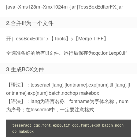
java -Xms128m -Xmx1024m -jar jTessBoxEditorFX.jar
2.合并tif为一个文件
开 jTessBoxEditor >【Tools】>【Merge TIFF】
全选准备好的所有tif文件。运行后保存为cqc.font.exp0.tif
3.生成BOX文件
【语法】：tesseract [lang].[fontname].exp[num].tif [lang].[f
ontname].exp[num] batch.nochop makebox
【语法】：lang为语言名称，fontname为字体名称，num
为序号；在tesseract中，一定要注意格式
tesseract cqc.font.exp0.tif cqc.font.exp0 batch.noch
op makebox