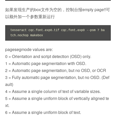
如果发现生产的box文件为空的，控制台报
empty page!!可
以额外加一个参数重新运行
tesseract cqc.font.exp0.tif cqc.font.exp0 --psm 7 ba
tch.nochop makebox
pagesegmode values are:
0 = Orientation and script detection (OSD) only.
1 = Automatic page segmentation with OSD.
2 = Automatic page segmentation, but no OSD, or OCR
3 = Fully automatic page segmentation, but no OSD. (Def
ault)
4 = Assume a single column of text of variable sizes.
5 = Assume a single uniform block of vertically aligned te
xt.
6 = Assume a single uniform block of text.