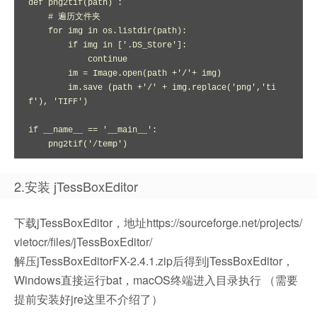
def png2tif(path) :

    # 遍历文件夹

    for img in os.listdir(path):

        if img in ['.DS_Store']:

            continue

        im = Image.open(path +'/'+ img)

        im.save (path +'/' + img.replace('png','ti
f'), 'TIFF')

if __name__ == '__main__':

    png2tif('/temp')
2.安装 jTessBoxEditor
下载jTessBoxEditor，地址https://sourceforge.net/projects/
vietocr/files/jTessBoxEditor/
解压jTessBoxEditorFX-2.4.1.zip后得到jTessBoxEditor，
Windows直接运行bat，macOS终端进入目录执行 （需要
提前安装好jre这里不介绍了）