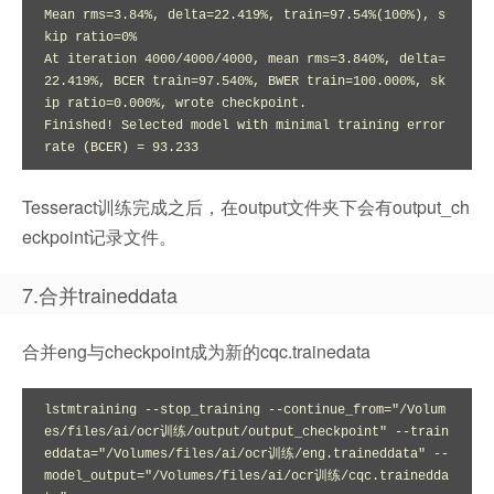
Mean rms=3.84%, delta=22.419%, train=97.54%(100%), s
kip ratio=0%

At iteration 4000/4000/4000, mean rms=3.840%, delta=
22.419%, BCER train=97.540%, BWER train=100.000%, sk
ip ratio=0.000%, wrote checkpoint.

Finished! Selected model with minimal training error 
rate (BCER) = 93.233
Tesseract训练完成之后，在output文件夹下会有output_ch
eckpoint记录文件。
7.合并traineddata
合并eng与checkpoint成为新的cqc.trainedata
lstmtraining --stop_training --continue_from="/Volum
es/files/ai/ocr训练/output/output_checkpoint" --train
eddata="/Volumes/files/ai/ocr训练/eng.traineddata" --
model_output="/Volumes/files/ai/ocr训练/cqc.trainedda