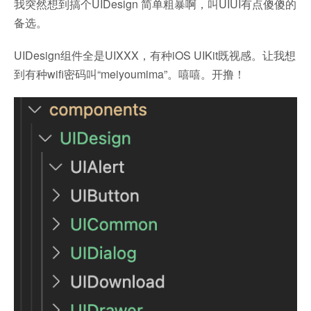
我突然想到搞个UIDesign 简单粗暴啊，叫UIUI有点傻傻的
备选。
UIDesign组件全是UIXXX，有种iOS UIKit既视感。让我想
到有种wifi密码叫“meiyoumima”。嘻嘻。开撸！