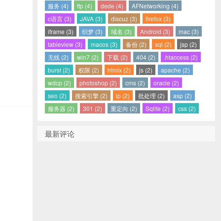
服务 (4)
ftp (4)
dede (4)
AFNetworking (4)
c语言 (3)
JAVA (3)
discuz (3)
firefox (3)
iframe (3)
织梦 (3)
域名 (3)
Android (3)
mac (3)
tableview (3)
macos (3)
备份 (2)
sql (2)
jsp (2)
无线 (2)
win7 (2)
下载 (2)
404 (2)
.htaccess (2)
burst (2)
权限 (2)
htmlx (2)
js (2)
apache (2)
wdcp (2)
photoshop (2)
cms (2)
oracle (2)
seo (2)
搜索引擎 (2)
ip (2)
批处理 (2)
asp (2)
服务器 (2)
301 (2)
重定向 (2)
Sqlite (2)
css (2)
最新评论