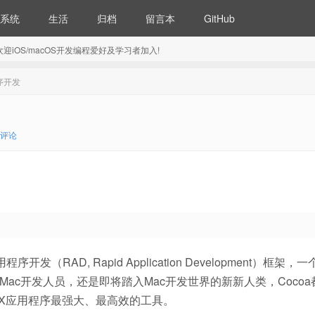
系统
生活
归档
留言本
GitHub
5) 欢迎iOS/macOS开发编程爱好及学习者加入!
程序开发
0评论
程序开发（RAD, Rapid Application Development）框架，
资深的Mac开发人员，还是即将踏入Mac开发世界的新新人类，Coco
 X应用程序最强大、最高效的工具。