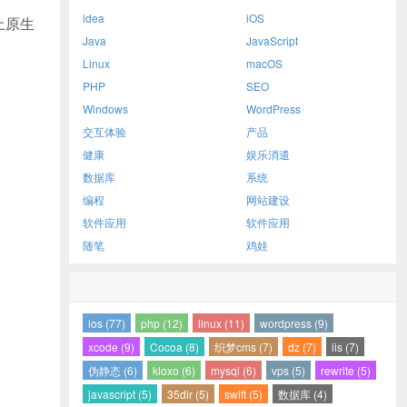
idea
iOS
上原生
Java
JavaScript
Linux
macOS
PHP
SEO
Windows
WordPress
交互体验
产品
健康
娱乐消遣
数据库
系统
编程
网站建设
软件应用
软件应用
随笔
鸡娃
ios (77)
php (12)
linux (11)
wordpress (9)
xcode (9)
Cocoa (8)
织梦cms (7)
dz (7)
iis (7)
伪静态 (6)
kloxo (6)
mysql (6)
vps (5)
rewrite (5)
javascript (5)
35dir (5)
swift (5)
数据库 (4)