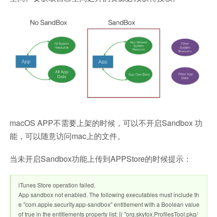
macOS APP不需要上架的时候，可以不开启Sandbox 功
能，可以随意访问mac上的文件。
当未开启Sandbox功能上传到APPStore的时候提示：
iTunes Store operation failed.
App sandbox not enabled. The following executables must include th
e "com.apple.security.app-sandbox" entitlement with a Boolean value
of true in the entitlements property list: [( "org.skyfox.ProfilesTool.pkg/