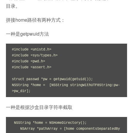
目录。
拼接home路径有两种方式：
一种是getpwuid方法
#include <unistd.h>

#include <sys/types.h>

#include <pwd.h>

#include <assert.h>

struct passwd *pw = getpwuid(getuid());

NSString *home =  [NSString stringWithUTF8String:pw-
>pw_dir];
一种是根据沙盒目录字符串截取
 NSString *home = NSHomeDirectory();

    NSArray *pathArray = [home componentsSeparatedBy