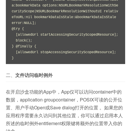
a:bookmarkData options:NSURLBookmarkResolutionWithSe
curityScope|NSURLBookmarkResolutionWithoutUI relativ
eToURL:nil bookmarkDataIsStale:&bookmarkDataIsStale 
error:NULL];

@try {

  [allowedUrl startAccessingSecurityScopedResource];

  block();

} @finally {

  [allowedUrl stopAccessingSecurityScopedResource];

}
二、
文件访问临时例外
在开启
沙盒功能的App
中
，
App仅可以访问container中的
数据
，application group
container
，
POSIX可读的公开位
置
、用户手动Open或Save dialog打开的位置
。
如果
您
的
应用程序
需要
永久
访问
到
其他
位置
，
你
可以
通过
启用
本人
所述
的
临时
例外entitlement
权限
键
将
额外
的
位置
带入
你
的