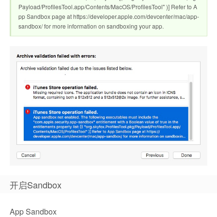
Payload/ProfilesTool.app/Contents/MacOS/ProfilesTool" )] Refer to A
pp Sandbox page at https://developer.apple.com/devcenter/mac/app-
sandbox/ for more information on sandboxing your app.
开启Sandbox
App Sandbox