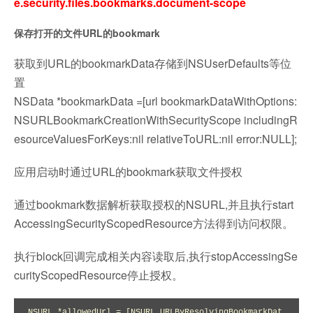
e.security.files.bookmarks.document-scope
保存打开的文件URL的bookmark
获取到URL的bookmarkData存储到NSUserDefaults等位
置
NSData *bookmarkData =[url bookmarkDataWithOptions:
NSURLBookmarkCreationWithSecurityScope includingR
esourceValuesForKeys:nil relativeToURL:nil error:NULL];
应用启动时通过URL的bookmark获取文件授权
通过bookmark数据解析获取授权的NSURL,并且执行start
AccessingSecurityScopedResource方法得到访问权限。
执行block回调完成相关内容读取后,执行stopAccessingSe
curityScopedResource停止授权。
NSURL *allowedUrl = [NSURL URLByResolvingBookmarkDat