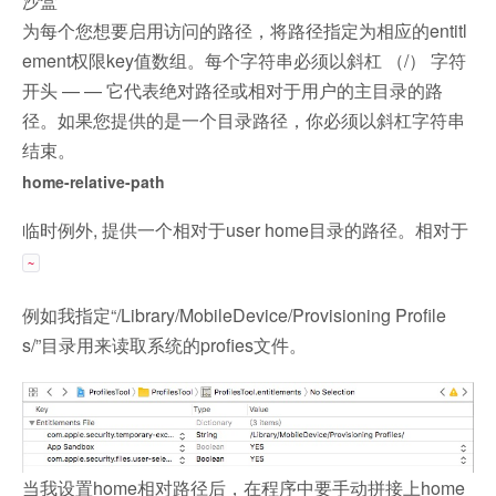
沙盒
为
每个
您
想
要
启用
访问
的
路径
，
将
路径
指定
为
相应
的
entitl
ement权限key值
数组
。
每个
字符串
必须
以
斜杠
（/）
字符
开头
— —
它
代表
绝对
路径
或
相对于
用户的
主
目录
的
路
径
。
如果
您
提供
的是
一个
目录
路径
，
你
必须
以
斜杠
字符
串
结束
。
home-relative-path
临时例外, 提供一个相对于user home目录的路径。相对于
~
例如我指定“/Library/MobileDevice/Provisioning Profile
s/”目录用来读取系统的profies文件。
当我设置home相对路径后，在程序中要手动拼接上home