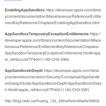
EnablingAppSandbox
https://developer.apple.com/librar
y/content/documentation/Miscellaneous/Reference/Entitle
mentKeyReference/Chapters/EnablingAppSandbox.html
AppSandboxTemporaryExceptionEntitlements
https://
developer.apple.com/library/content/documentation/Misce
llaneous/Reference/EntitlementKeyReference/Chapters/
AppSandboxTemporaryExceptionEntitlements.html#//app
le_ref/doc/uid/TP40011195-CH5-SW4
AppSandboxInDepth
https://developer.apple.com/librar
y/content/documentation/Security/Conceptual/AppSandb
oxDesignGuide/AppSandboxInDepth/AppSandboxInDept
h.html#//apple_ref/doc/uid/TP40011183-CH3-SW1
http://blog.csdn.net/huang_123_456/article/details/50602