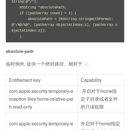
String:@"/"];

    NSString *absolutePath;

    if ([pathArray count] > 2) {

        absolutePath = [NSString stringWithFormat:
@"/%@/%@", [pathArray objectAtIndex:1], [pathArray o
bjectAtIndex:2]];

absolute-path
临时例外, 提供一个绝对路径。相对于
/
Entitlement key
Capability
com.apple.security.temporary-e
开启对于home指
xception.files.home-relative-pat
定子目录或者文件
h.read-only
的只读权限
com.apple.security.temporary-e
开启对于home指定