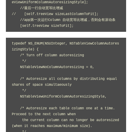
eViewUniformColumnAutoresizingStyle];

    //最后一行自动宽等比增减

//    [self.treeView sizeLastColumnToFit];

    //app第一次运行Column 自动宽等比增减，否则会有滚动条

    [self.treeView sizeToFit];
typedef NS_ENUM(NSUInteger, NSTableViewColumnAutores
izingStyle) {

    /* Turn off column autoresizing

     */

    NSTableViewNoColumnAutoresizing = 0,

    /* Autoresize all columns by distributing equal 
shares of space simultaeously

     */

    NSTableViewUniformColumnAutoresizingStyle,

    /* Autoresize each table column one at a time.  
Proceed to the next column when

     the current column can no longer be autoresized 
(when it reaches maximum/minimum size).
