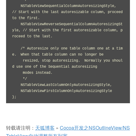
     */

    NSTableViewSequentialColumnAutoresizingStyle,        
// Start with the last autoresizable column, proceed 
to the first.

    NSTableViewReverseSequentialColumnAutoresizingSt
yle, // Start with the first autoresizable column, p
roceed to the last.

    /* Autoresize only one table column one at a tim
e.  When that table column can no longer be

     resized, stop autoresizing.  Normally you shoul
d use one of the Sequential autoresizing

     modes instead.

     */

    NSTableViewLastColumnOnlyAutoresizingStyle,

    NSTableViewFirstColumnOnlyAutoresizingStyle

};
转载请注明：
天狐博客
»
Cocoa开发之NSOutlineView/NS
TableView自动调整所有列宽