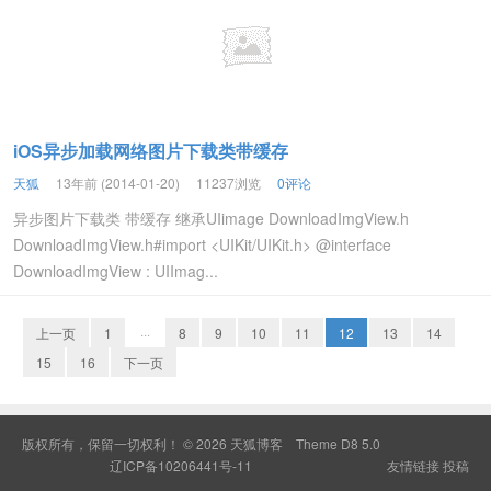
iOS异步加载网络图片下载类带缓存
天狐
13年前 (2014-01-20)
11237浏览
0评论
异步图片下载类 带缓存 继承UIimage DownloadImgView.h
DownloadImgView.h#import <UIKit/UIKit.h> @interface
DownloadImgView : UIImag...
上一页
1
···
8
9
10
11
12
13
14
15
16
下一页
版权所有，保留一切权利！ © 2026
天狐博客
Theme
D8 5.0
辽ICP备10206441号-11
友情链接
投稿