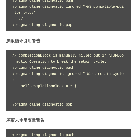
#pragma clang diagnostic push   

#pragma clang diagnostic ignored "-Wincompatible-poi
nter-types"  

   //  

#pragma clang diagnostic pop
屏蔽循环引用警告
// completionBlock is manually nilled out in AFURLCo
nnectionOperation to break the retain cycle.  

#pragma clang diagnostic push  

#pragma clang diagnostic ignored "-Warc-retain-cycle
s" 

    self.completionBlock = ^ {  

        ...  

    };  

#pragma clang diagnostic pop
屏蔽未使用变量警告
#pragma clang diagnostic push   
