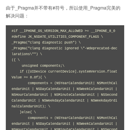
由于_Pragma并不带有#符号，所以使用_Pragma完美的
解决问题：
#if __IPHONE_OS_VERSION_MAX_ALLOWED >= __IPHONE_8_0

#define JK_NSDATE_UTILITIES_COMPONENT_FLAGS \

_Pragma("clang diagnostic push") \

_Pragma("clang diagnostic ignored \"-Wdeprecated-dec
larations\"") \

({ \

     unsigned components;\

    if ([UIDevice currentDevice].systemVersion.float
Value >= 8.0f){ \

        components = (NSYearCalendarUnit| NSMonthCal
endarUnit | NSDayCalendarUnit | NSWeekCalendarUnit |  
NSHourCalendarUnit | NSMinuteCalendarUnit | NSSecond
CalendarUnit | NSWeekdayCalendarUnit | NSWeekdayOrdi
nalCalendarUnit); \

    }else{ \

        components = (NSYearCalendarUnit| NSMonthCal
endarUnit | NSDayCalendarUnit | NSWeekCalendarUnit | 
NSHourCalendarUnit | NSMinuteCalendarUnit | NSSecond