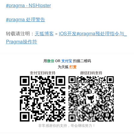
#pragma - NSHipster
#pragma 处理警告
转载请注明：
天狐博客
»
iOS开发#pragma预处理指令与_
Pragma操作符
用
微信
OR
支付宝
扫描二维码
为天狐
打赏
非常感谢你的支持，哥会继续努力！