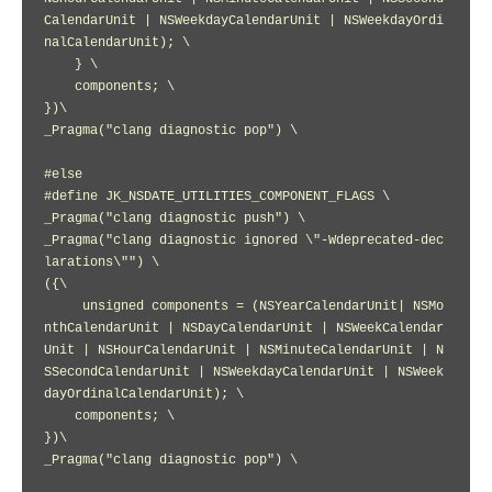
CalendarUnit | NSWeekdayCalendarUnit | NSWeekdayOrdi
nalCalendarUnit); \

    } \

    components; \

})\

_Pragma("clang diagnostic pop") \

#else

#define JK_NSDATE_UTILITIES_COMPONENT_FLAGS \

_Pragma("clang diagnostic push") \

_Pragma("clang diagnostic ignored \"-Wdeprecated-dec
larations\"") \

({\

     unsigned components = (NSYearCalendarUnit| NSMo
nthCalendarUnit | NSDayCalendarUnit | NSWeekCalendar
Unit | NSHourCalendarUnit | NSMinuteCalendarUnit | N
SSecondCalendarUnit | NSWeekdayCalendarUnit | NSWeek
dayOrdinalCalendarUnit); \

    components; \

})\

_Pragma("clang diagnostic pop") \
