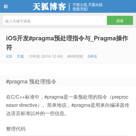
天狐博客
iOS开发#pragma预处理指令与_Pragma操作
符
iOS
天狐
10年前 (2016-12-04)
8699浏览
0评论
#pragma 预处理指令
在C/C++标准中，#pragma是一条预处理的指令（preproc
essor directive）。简单地说，#pragma是用来向编译器传
达语言标准以外的一些信息。
整理代码