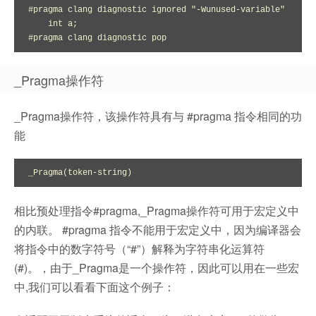
#pragma clang diagnostic ignored "-Wunused-variable"  

    int a;   

#pragma clang diagnostic pop
_Pragma操作符
_Pragma操作符，该操作符具有与 #pragma 指令相同的功
能
_Pragma(token-string)
相比预处理指令#pragma,_Pragma操作符可用于宏定义中
的内联。 #pragma 指令不能用于宏定义中，因为编译器会
将指令中的数字符号（“#”）解释为字符串化运算符
(#)。，由于_Pragma是一个操作符，因此可以用在一些宏
中,我们可以看看下面这个例子：