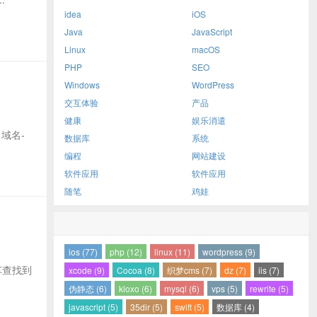
idea
iOS
Java
JavaScript
Linux
macOS
PHP
SEO
Windows
WordPress
交互体验
产品
健康
娱乐消遣
 域名-
数据库
系统
编程
网站建设
软件应用
软件应用
随笔
鸡娃
ios (77)
php (12)
linux (11)
wordpress (9)
 回车查找到
xcode (9)
Cocoa (8)
织梦cms (7)
dz (7)
iis (7)
伪静态 (6)
kloxo (6)
mysql (6)
vps (5)
rewrite (5)
javascript (5)
35dir (5)
swift (5)
数据库 (4)