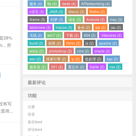
服务 (4)
ftp (4)
dede (4)
AFNetworking (4)
c语言 (3)
JAVA (3)
discuz (3)
firefox (3)
iframe (3)
织梦 (3)
域名 (3)
Android (3)
mac (3)
tableview (3)
macos (3)
备份 (2)
sql (2)
jsp (2)
无线 (2)
win7 (2)
下载 (2)
404 (2)
.htaccess (2)
是28%
burst (2)
权限 (2)
htmlx (2)
js (2)
apache (2)
%，所
wdcp (2)
photoshop (2)
cms (2)
oracle (2)
seo (2)
搜索引擎 (2)
ip (2)
批处理 (2)
asp (2)
服务器 (2)
301 (2)
重定向 (2)
Sqlite (2)
css (2)
问
最新评论
功能
又没有写
注册
用...
登录
条目feed
评论feed