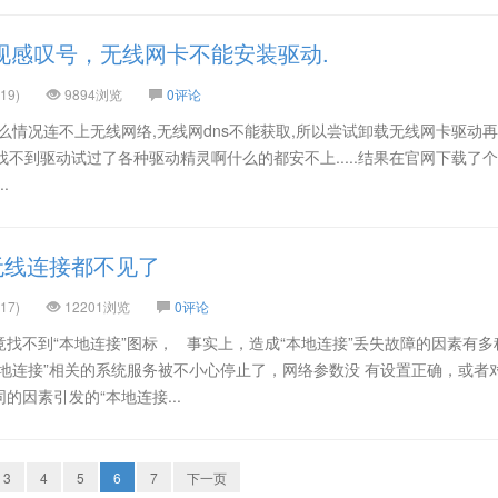
出现感叹号，无线网卡不能安装驱动.
19)
9894浏览
0评论
知怎么情况连不上无线网络,无线网dns不能获取,所以尝试卸载无线网卡驱动
统找不到驱动试过了各种驱动精灵啊什么的都安不上.....结果在官网下载了
.
接无线连接都不见了
17)
12201浏览
0评论
找不到“本地连接”图标， 事实上，造成“本地连接”丢失故障的因素有多
地连接”相关的系统服务被不小心停止了，网络参数没 有设置正确，或者
因素引发的“本地连接...
3
4
5
6
7
下一页