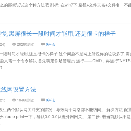
ock什么的那就试试这个种方法吧 剖析: 在win7下 路径+文件夹名+文件名，不
动很慢,黑屏很长一段时间才能用,还是很卡的样子
24)
28280浏览
0评论
很长一段时间才能用,还是很卡的样子 这个问题不是网上所说你的垃圾多了,需
题只需一个命令解决 首先确定你是管理员 运行——CMD，再运行"NETS
...
无线网设置方法
21)
10466浏览
0评论
发生两个默认网关冲突的情况，导致两个网络都不能访问。 解决方法 配
route print一下，确认0.0.0.0从走外网网关。 第二步: 若当前默认不
.