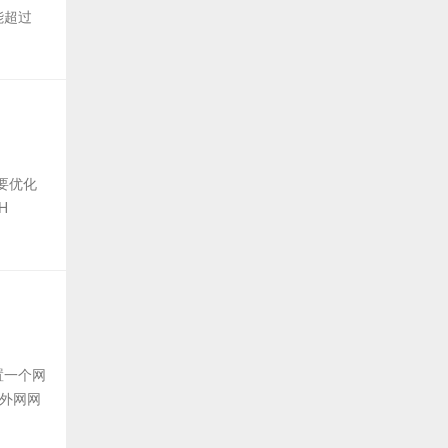
能超过
要优化
H
置一个网
是外网网