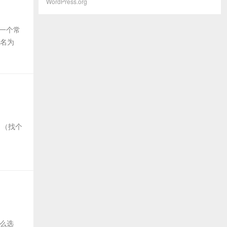
WordPress.org
的一个常
命名为
 （找个
什么选