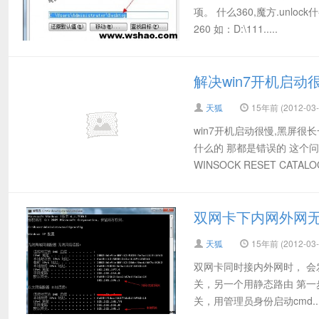
项。 什么360,魔方.unl
260 如：D:\111.....
解决win7开机启
天狐
15年前 (2012-03-
win7开机启动很慢,黑屏
什么的 那都是错误的 这个问
WINSOCK RESET CATALOG
双网卡下内网外网
天狐
15年前 (2012-03-
双网卡同时接内外网时， 会
关，另一个用静态路由 第一步: 
关，用管理员身份启动cmd..