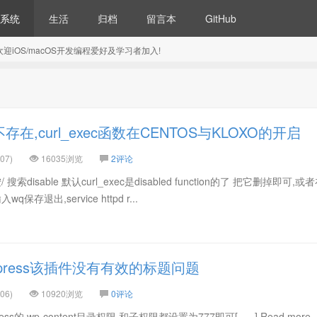
系统
生活
归档
留言本
GitHub
5) 欢迎iOS/macOS开发编程爱好及学习者加入!
数不存在,curl_exec函数在CENTOS与KLOXO的开启
07)
16035浏览
2评论
.ini 按/ 搜索disable 默认curl_exec是disabled function的了 把它删掉即可,
保存退出,service httpd r...
rdpress该插件没有有效的标题问题
06)
10920浏览
0评论
的 wp-content目录权限 和子权限都设置为777即可[......] Read more ..