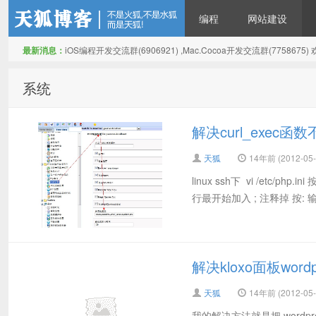
编程
网站建设
最新消息：
iOS编程开发交流群(6906921) ,Mac.Cocoa开发交流群(775867
天狐博客
系统
解决curl_exec函
天狐
14年前 (2012-05-
linux ssh下 vi /etc/php
行最开始加入 ; 注释掉 按: 输入wq
解决kloxo面板wo
天狐
14年前 (2012-05-
我的解决方法就是把 wordpress