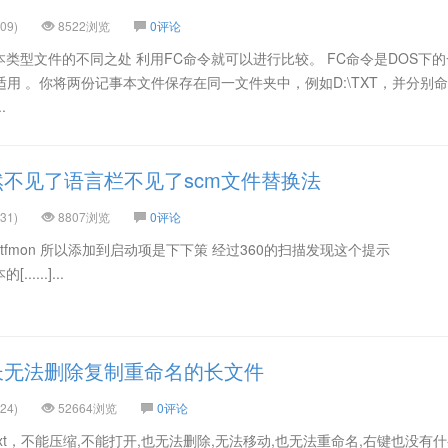
09)
8522浏览
0评论
类型文件的不同之处 利用FC命令就可以进行比较。 FC命令是DOS下
样适用 。你将两份记事本文件保存在同一文件夹中，例如D:\TXT，并分别
.
突然不见了语言栏不见了scm文件替换法
31)
8807浏览
0评论
有ctfmon 所以添加到启动项是下下策 经过360的扫描发现这个提示
...]...
长无法删除复制重命名的长文件
24)
52664浏览
0评论
t，不能压缩,不能打开,也无法删除,无法移动,也无法重命名,右键也没有