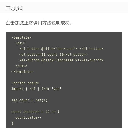
三.测试
点击加减正常调用方法说明成功。
<template>

  <div>

    <el-button @click="decrease">-</el-button>

    <el-button>{{ count }}</el-button>

    <el-button @click="increase">+</el-button>

  </div>

</template>

<script setup>

import { ref } from 'vue'

let count = ref(1)

const decrease = () => {

  count.value--

}
