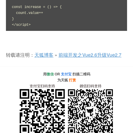
const increase = () => {

  count.value++

}

</script>
转载请注明：
天狐博客
»
前端开发之Vue2.6升级Vue2.7
用
微信
OR
支付宝
扫描二维码
为天狐
打赏