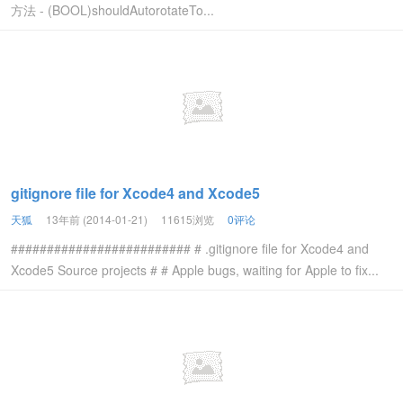
方法 - (BOOL)shouldAutorotateTo...
gitignore file for Xcode4 and Xcode5
天狐
13年前 (2014-01-21)
11615浏览
0评论
######################### # .gitignore file for Xcode4 and
Xcode5 Source projects # # Apple bugs, waiting for Apple to fix...