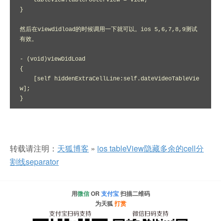
    tableView.tableFooterView = view;

}

然后在viewdidload的时候调用一下就可以。ios 5,6,7,8,9测试
有效。

- (void)viewDidLoad

{

    [self hiddenExtraCellLine:self.dateVideoTableVie
w];

}
转载请注明：
天狐博客
»
ios tableView隐藏多余的cell分
割线separator
用
微信
OR
支付宝
扫描二维码
为天狐
打赏