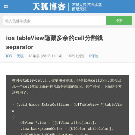
天狐博客
ios tableView隐藏多余的cell分割线
separator
iOS
天狐
13年前 (2013-11-14)
16391浏览
0评论
有时候tablewcell上，你要用分割线，但是如果cell太少，就会出
现一个cell然后上面还有几条分割线的情况。这个时候，下面这个方
法有用了。

- (void)hiddenExtraCellLine: (UITableView *)tableVie
w

{

    UIView *view = [[UIView alloc]init];

    view.backgroundColor = [UIColor whiteColor];
