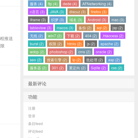
服务 (4)
ftp (4)
dede (4)
AFNetworking (4)
c语言 (3)
JAVA (3)
discuz (3)
firefox (3)
iframe (3)
织梦 (3)
域名 (3)
Android (3)
mac (3)
tableview (3)
macos (3)
备份 (2)
sql (2)
jsp (2)
无线 (2)
win7 (2)
下载 (2)
404 (2)
.htaccess (2)
远程推送
burst (2)
权限 (2)
htmlx (2)
js (2)
apache (2)
局限
wdcp (2)
photoshop (2)
cms (2)
oracle (2)
seo (2)
搜索引擎 (2)
ip (2)
批处理 (2)
asp (2)
服务器 (2)
301 (2)
重定向 (2)
Sqlite (2)
css (2)
最新评论
功能
注册
登录
条目feed
评论feed