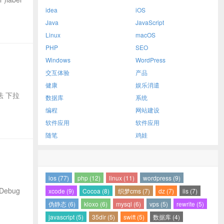
idea
iOS
Java
JavaScript
Linux
macOS
PHP
SEO
Windows
WordPress
交互体验
产品
健康
娱乐消遣
方法 下拉
数据库
系统
编程
网站建设
软件应用
软件应用
随笔
鸡娃
ios (77)
php (12)
linux (11)
wordpress (9)
Debug
xcode (9)
Cocoa (8)
织梦cms (7)
dz (7)
iis (7)
伪静态 (6)
kloxo (6)
mysql (6)
vps (5)
rewrite (5)
javascript (5)
35dir (5)
swift (5)
数据库 (4)