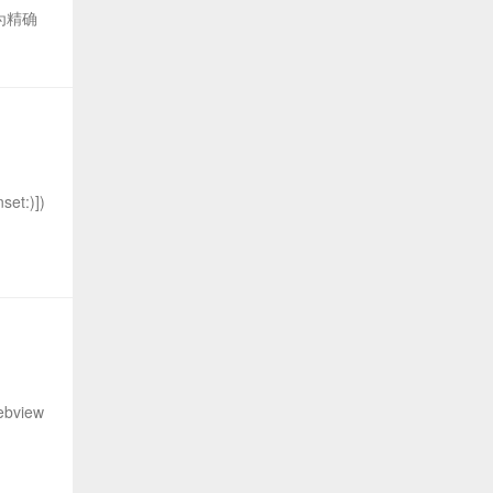
为精确
set:)])
view