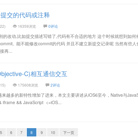
修改已经提交的代码或注释
22)
16359浏览
0评论
刚的改动,比如提交描述写错了,代码有不合适的地方 这个时候就想到如何
ommit, 能不能修改commit的代码 并且不建立新提交记录呢 当然有些人
再...
os(Objective-C)相互通信交互
15)
175608浏览
2评论
越多的新特性增加了进来，本文主要讲述从iOS6至今，Native与JavaScr
rame && JavaScript <=iOS...
5
6
7
8
9
10
下一页