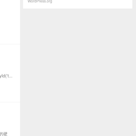
WordPress.org
d('t...
置的硬