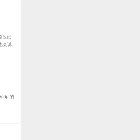
修改已
也会说,
ipt的