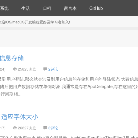
系统
生活
归档
留言本
GitHub
5) 欢迎iOS/macOS开发编程爱好及学习者加入!
陆信息存储
24)
25823浏览
2评论
涉及到用户登陆,那么就会涉及到用户信息的存储和用户的登陆状态 大致信
陆后把用户数据存储在单例对象 我通常是存在AppDelegate,存在这里的
周期相...
, 自适应字体大小
17)
26627浏览
3评论
动改变大小,使内容全部显示 - (void)setFontSizeThatFits:(UILabel*)