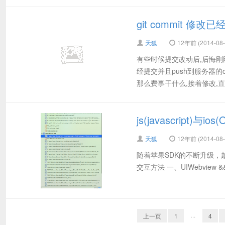
git commit 
天狐
12年前 (2014-08-
有些时候提交改动后,后悔刚
经提交并且push到服务器的c
那么费事干什么,接着修改,直接
js(javascript)与i
天狐
12年前 (2014-08-
随着苹果SDK的不断升级，越来
交互方法 一、UIWebview && if
上一页
1
···
4