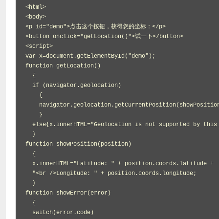
<html>

<body>

<p id="demo">点击这个按钮，获得您的坐标：</p>

<button onclick="getLocation()">试一下</button>

<script>

var x=document.getElementById("demo");

function getLocation()

  {

  if (navigator.geolocation)

    {

    navigator.geolocation.getCurrentPosition(showPosition,showError);

    }

  else{x.innerHTML="Geolocation is not supported by this browser.";}

  }

function showPosition(position)

  {

  x.innerHTML="Latitude: " + position.coords.latitude + 

  "<br />Longitude: " + position.coords.longitude;	

  }

function showError(error)

  {

  switch(error.code) 
