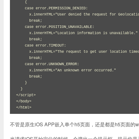
    {

    case error.PERMISSION_DENIED:

      x.innerHTML="User denied the request for Geolocation."

      break;

    case error.POSITION_UNAVAILABLE:

      x.innerHTML="Location information is unavailable."

      break;

    case error.TIMEOUT:

      x.innerHTML="The request to get user location timed out."

      break;

    case error.UNKNOWN_ERROR:

      x.innerHTML="An unknown error occurred."

      break;

    }

  }

</script>

</body>

不管是原生iOS APP嵌入单个h5页面，还是都是h5页面
当请求iOS开始定位的时候，会弹出一个提示框，提示你是