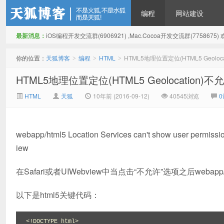
编程
网站建设
最新消息：
iOS编程开发交流群(6906921) ,Mac.Cocoa开发交流群(775867
天狐博客
你的位置：
天狐博客
编程
HTML
HTML5地理位置定位(HTML5 Geo
>
>
>
HTML5地理位置定位(HTML5 Geolocati
HTML
天狐
10年前 (2016-09-12)
40545浏览
webapp/html5
Location Services can't show user permissi
iew
在Safari或者
UIWebview
中当点击“不允许”选项之后webap
以下是html5关键代码：
<!DOCTYPE html>
