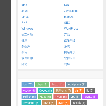
idea
iOS
Java
JavaScript
Linux
macOS
PHP
SEO
Windows
WordPress
交互体验
产品
健康
娱乐消遣
数据库
系统
编程
网站建设
软件应用
软件应用
随笔
鸡娃
ios (77)
php (12)
linux (11)
wordpress (9)
xcode (9)
Cocoa (8)
织梦cms (7)
dz (7)
iis (7)
伪静态 (6)
kloxo (6)
mysql (6)
vps (5)
rewrite (5)
javascript (5)
35dir (5)
swift (5)
数据库 (4)