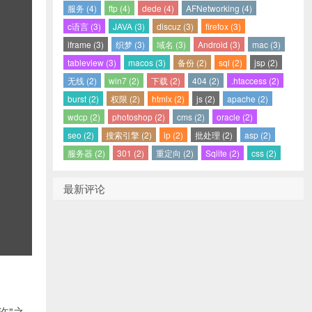
服务 (4)
ftp (4)
dede (4)
AFNetworking (4)
c语言 (3)
JAVA (3)
discuz (3)
firefox (3)
iframe (3)
织梦 (3)
域名 (3)
Android (3)
mac (3)
tableview (3)
macos (3)
备份 (2)
sql (2)
jsp (2)
无线 (2)
win7 (2)
下载 (2)
404 (2)
.htaccess (2)
burst (2)
权限 (2)
htmlx (2)
js (2)
apache (2)
wdcp (2)
photoshop (2)
cms (2)
oracle (2)
seo (2)
搜索引擎 (2)
ip (2)
批处理 (2)
asp (2)
服务器 (2)
301 (2)
重定向 (2)
Sqlite (2)
css (2)
最新评论
许"之