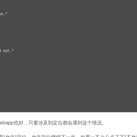
的webapp也好，只要涉及到定位都会遇到这个情况。
否"允许"定位，允许定位继续下一步，如果一不小心点了下"不允