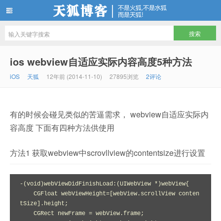
天狐博客
ios webview自适应实际内容高度5种方法
iOS
天狐
12年前 (2014-11-10)
27895浏览
2评论
有的时候会碰见类似的苦逼需求， webview自适应实际内
容高度 下面有四种方法供使用
方法1 获取webview中scrovllview的contentsize进行设置
-(void)webViewDidFinishLoad:(UIWebView *)webView{

    CGFloat webViewHeight=[webView.scrollView conten
tSize].height;

    CGRect newFrame = webView.frame;
