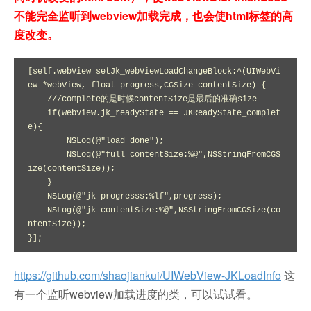
不能完全监听到webview加载完成，也会使html标签的高
度改变。
[self.webView setJk_webViewLoadChangeBlock:^(UIWebVi
ew *webView, float progress,CGSize contentSize) {

    ///complete的是时候contentSize是最后的准确size

    if(webView.jk_readyState == JKReadyState_complet
e){

        NSLog(@"load done");

        NSLog(@"full contentSize:%@",NSStringFromCGS
ize(contentSize));

    }

    NSLog(@"jk progresss:%lf",progress);

    NSLog(@"jk contentSize:%@",NSStringFromCGSize(co
ntentSize));

}];
https://github.com/shaojiankui/UIWebView-JKLoadInfo
这
有一个监听webview加载进度的类，可以试试看。