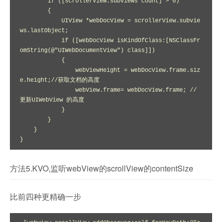
        if ([scrollerView.subviews count] > 0)

        {

            UIView *webDocView = scrollerView.subvie
ws.lastObject;

            if ([webDocView isKindOfClass:[NSClassFr
omString(@"UIWebDocumentView") class]])

            {

                webViewHeight = webDocView.frame.siz
e.height;//获取文档的高度

                webView.frame= webDocView.frame; //
更新UIWebView 的高度

            }

        }

    } 

}
方法5.KVO,监听webView的scrollView的contentSize
比前四种更精确一步