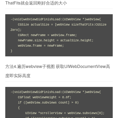
ThatFits就会返回刚好合适的大小
-(void)webViewDidFinishLoad:(UIWebView *)webView{

    CGSize actualSize = [webView sizeThatFits:CGSize
Zero]; 

    CGRect newFrame = webView.frame;

    newFrame.size.height = actualSize.height;

    webView.frame = newFrame;

}
方法4.遍历webview子视图 获取UIWebDocumentView高
度即实际高度
-(void)webViewDidFinishLoad:(UIWebView *)webView{

    CGFloat webViewHeight = 0.0f;

    if ([webView.subviews count] > 0)

    {

        UIView *scrollerView = webView.subviews[0];
