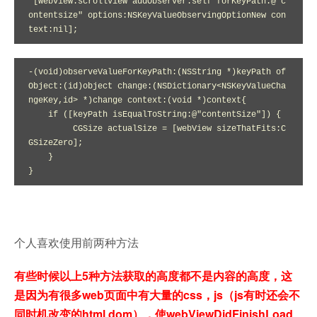
 [webview.scrollView addObserver:self forKeyPath:@"c
ontentsize" options:NSKeyValueObservingOptionNew con
text:nil];
-(void)observeValueForKeyPath:(NSString *)keyPath of
Object:(id)object change:(NSDictionary<NSKeyValueCha
ngeKey,id> *)change context:(void *)context{

    if ([keyPath isEqualToString:@"contentSize"]) {

         CGSize actualSize = [webView sizeThatFits:C
GSizeZero]; 

    }

}
个人喜欢使用前两种方法
有些时候以上5种方法获取的高度都不是内容的高度，这
是因为有很多web页面中有大量的css，js（js有时还会不
同时机改变的html dom），使webViewDidFinishLoad