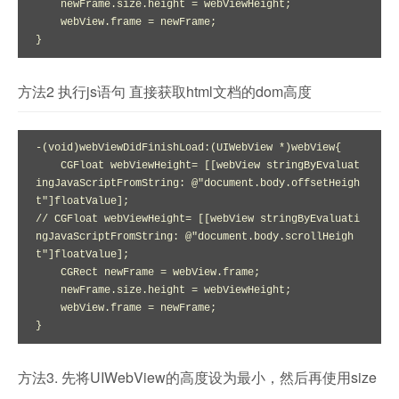
    newFrame.size.height = webViewHeight;

    webView.frame = newFrame;

}
方法2 执行js语句 直接获取html文档的dom高度
-(void)webViewDidFinishLoad:(UIWebView *)webView{

    CGFloat webViewHeight= [[webView stringByEvaluat
ingJavaScriptFromString: @"document.body.offsetHeigh
t"]floatValue];

// CGFloat webViewHeight= [[webView stringByEvaluati
ngJavaScriptFromString: @"document.body.scrollHeigh
t"]floatValue];

    CGRect newFrame = webView.frame;

    newFrame.size.height = webViewHeight;

    webView.frame = newFrame;

}
方法3. 先将UIWebView的高度设为最小，然后再使用size