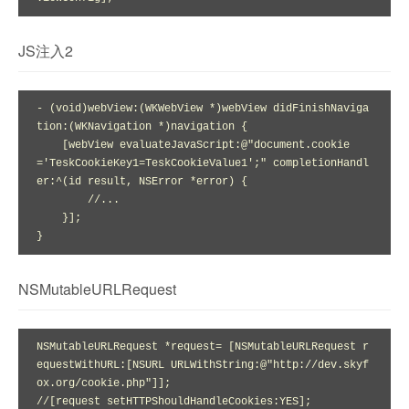
JS注入2
- (void)webView:(WKWebView *)webView didFinishNaviga
tion:(WKNavigation *)navigation {

    [webView evaluateJavaScript:@"document.cookie 
='TeskCookieKey1=TeskCookieValue1';" completionHandl
er:^(id result, NSError *error) {

        //...

    }];

NSMutableURLRequest
NSMutableURLRequest *request= [NSMutableURLRequest r
equestWithURL:[NSURL URLWithString:@"http://dev.skyf
ox.org/cookie.php"]];

//[request setHTTPShouldHandleCookies:YES];
