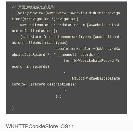
// 页面加载完成之后调用

- (void)webView:(WKWebView *)webView didFinishNaviga
tion:(WKNavigation *)navigation{

    WKWebsiteDataStore *dataStore = [WKWebsiteDataSt
ore defaultDataStore];

    [dataStore fetchDataRecordsOfTypes:[WKWebsiteDat
aStore allWebsiteDataTypes]

                     completionHandler:^(NSArray<WKW
ebsiteDataRecord *> * __nonnull records) {

                         for (WKWebsiteDataRecord *r
ecord  in records)

                         {

                             NSLog(@"WKWebsiteDataRe
cord:%@",[record description]);

                         }

                     }];

}
WKHTTPCookieStore iOS11