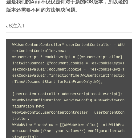
题是我们的App不仅仅是针对于新的iOS版本，所以老的
版本还需要不同的方法解决问题。
JS注入1
WKUserContentController* userContentController = WKU
serContentController.new;

WKUserScript * cookieScript = [[WKUserScript alloc] 
initWithSource: @"document.cookie ='TeskCookieKey1=T
eskCookieValue1';document.cookie = 'TeskCookieKey2=T
eskCookieValue2';"injectionTime:WKUserScriptInjectio
nTimeAtDocumentStart forMainFrameOnly:NO];

[userContentController addUserScript:cookieScript];

WKWebViewConfiguration* webViewConfig = WKWebViewCon
figuration.new;

webViewConfig.userContentController = userContentCon
troller;

WKWebView * webView = [[WKWebView alloc] initWithFra
me:CGRectMake(/*set your values*/) configuration:web
ViewConfig];