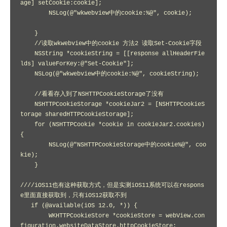
age] setCookie:cookie];

        NSLog(@"wkwebview中的cookie:%@", cookie);

    }

    //读取wkwebview中的cookie 方法2 读取Set-Cookie字段

    NSString *cookieString = [[response allHeaderFie
lds] valueForKey:@"Set-Cookie"];

    NSLog(@"wkwebview中的cookie:%@", cookieString);

    //看看存入到了NSHTTPCookieStorage了没有

    NSHTTPCookieStorage *cookieJar2 = [NSHTTPCookieS
torage sharedHTTPCookieStorage];

    for (NSHTTPCookie *cookie in cookieJar2.cookies) 
{

        NSLog(@"NSHTTPCookieStorage中的cookie%@", coo
kie);

    }

////iOS11也有这种获取方式，但是实测iOS11系统可以在respons
e里面直接获取到，只有iOS12获取不到

   if (@available(iOS 12.0, *)) {

        WKHTTPCookieStore *cookieStore = webView.con
figuration.websiteDataStore.httpCookieStore;
