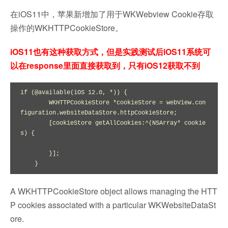
在iOS11中，苹果新增加了用于WKWebview Cookie存取
操作的WKHTTPCookieStore。
iOS11也有这种获取方式，但是实践测试后iOS11系统可
以在response里面直接获取到，只有iOS12获取不到
if (@available(iOS 12.0, *)) {

        WKHTTPCookieStore *cookieStore = webView.con
figuration.websiteDataStore.httpCookieStore;

        [cookieStore getAllCookies:^(NSArray* cookie
s) {

        }];

A WKHTTPCookieStore object allows managing the HTT
P cookies associated with a particular WKWebsiteDataSt
ore.