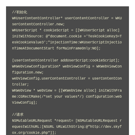
//初始化

WKUserContentController* userContentController = WKU
serContentController.new;

WKUserScript * cookieScript = [[WKUserScript alloc] 
initWithSource: @"document.cookie ='TeskCookieKey3=T
eskCookieValue3';"injectionTime:WKUserScriptInjectio
nTimeAtDocumentStart forMainFrameOnly:NO];

[userContentController addUserScript:cookieScript];

WKWebViewConfiguration* webViewConfig = WKWebViewCon
figuration.new;

webViewConfig.userContentController = userContentCon
troller;

WKWebView * webView = [[WKWebView alloc] initWithFra
me:CGRectMake(/*set your values*/) configuration:web
ViewConfig];

//请求

NSMutableURLRequest *request= [NSMutableURLRequest r
equestWithURL:[NSURL URLWithString:@"http://dev.skyf
ox.org/cookie.php"]];
