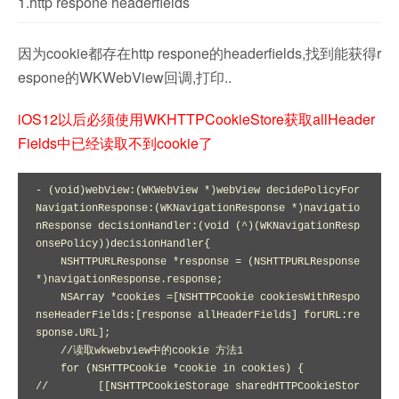
1.http respone headerfields
因为cookie都存在http respone的headerfields,找到能获得r
espone的WKWebView回调,打印..
iOS12以后必须使用WKHTTPCookieStore获取allHeader
Fields中已经读取不到cookie了
- (void)webView:(WKWebView *)webView decidePolicyFor
NavigationResponse:(WKNavigationResponse *)navigatio
nResponse decisionHandler:(void (^)(WKNavigationResp
onsePolicy))decisionHandler{

    NSHTTPURLResponse *response = (NSHTTPURLResponse 
*)navigationResponse.response;

    NSArray *cookies =[NSHTTPCookie cookiesWithRespo
nseHeaderFields:[response allHeaderFields] forURL:re
sponse.URL];

    //读取wkwebview中的cookie 方法1

    for (NSHTTPCookie *cookie in cookies) {

//        [[NSHTTPCookieStorage sharedHTTPCookieStor