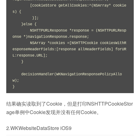
        [cookieStore getAllCookies:^(NSArray* cookie
s) {

         }];

    }else {

        NSHTTPURLResponse *response = (NSHTTPURLResp
onse *)navigationResponse.response;

        NSArray *cookies =[NSHTTPCookie cookiesWithR
esponseHeaderFields:[response allHeaderFields] forUR
L:response.URL];

    }

    decisionHandler(WKNavigationResponsePolicyAllo
w);

}
结果确实读取到了Cookie，但是打印NSHTTPCookieStor
age单例中Cookie发现并没有任何Cookie。
2.WKWebsiteDataStore iOS9