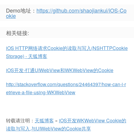
Demo地址：
https://github.com/shaojiankui/iOS-Co
okie
相关链接:
iOS HTTP网络请求Cookie的读取与写入(NSHTTPCookie
Storage) - 天狐博客
iOS开发-打通UIWebView和WKWebView的Cookie
http://stackoverflow.com/questions/24464397/how-can-i-r
etrieve-a-file-using-WKWebView
转载请注明：
天狐博客
»
iOS开发WKWebView Cookie的
读取与写入,与UIWebView的Cookie共享