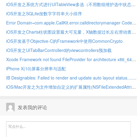
iOS开发之系统方式进行UITableView多选（不用数组维护选中状态）
iOS开发之SQLite按数字字符串大小排序
Error Domain=com.apple.CallKit.error.calldirectorymanager Code
iOS开发之Charts柱状图设置最大可见量，X轴数据过长左右滑动查看
iOS开发基于Objective-C的Framework中使用CommonCrypto
iOS开发之UITabBarControllerd的viewcontrollers预加载
Xcode Framework not found FileProvider for architecture x86_64/arm64
iPhone X(10)屏幕分辨率与适配
IB Designables: Failed to render and update auto layout status....,no suitable image found
iOS/Mac开发之为文件增加自定义的扩展属性(NSFileExtendedAttributes)
发表我的评论