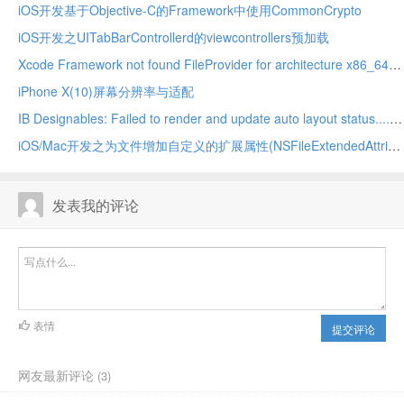
iOS开发基于Objective-C的Framework中使用CommonCrypto
iOS开发之UITabBarControllerd的viewcontrollers预加载
Xcode Framework not found FileProvider for architecture x86_64/arm64
iPhone X(10)屏幕分辨率与适配
IB Designables: Failed to render and update auto layout status....,no suitable image found
iOS/Mac开发之为文件增加自定义的扩展属性(NSFileExtendedAttributes)
发表我的评论
表情
提交评论
网友最新评论
(3)