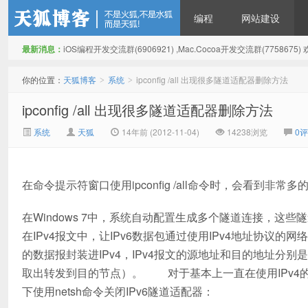
编程
网站建设
最新消息：
iOS编程开发交流群(6906921) ,Mac.Cocoa开发交流群(775867
天狐博客
你的位置：
天狐博客
系统
ipconfig /all 出现很多隧道适配器删除方法
>
>
ipconfig /all 出现很多隧道适配器删除方法
系统
天狐
14年前 (2012-11-04)
14238浏览
0
在命令提示符窗口使用ipconfig /all命令时，会看到非
在Windows 7中，系统自动配置生成多个隧道连接，这些隧道
在IPv4报文中，让IPv6数据包通过使用IPv4地址协议
的数据报封装进IPv4，IPv4报文的源地址和目的地址分别
取出转发到目的节点）。 对于基本上一直在使用IPv4
下使用netsh命令关闭IPv6隧道适配器：