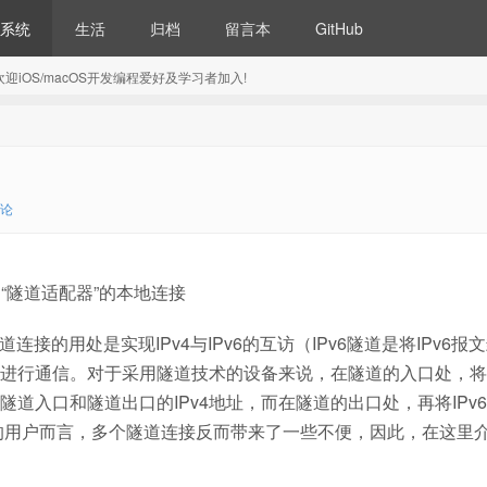
系统
生活
归档
留言本
GitHub
5) 欢迎iOS/macOS开发编程爱好及学习者加入!
评论
常多的“隧道适配器”的本地连接
连接的用处是实现IPv4与IPv6的互访（IPv6隧道是将IPv6报
的网络进行通信。对于采用隧道技术的设备来说，在隧道的入口处，将I
是隧道入口和隧道出口的IPv4地址，而在隧道的出口处，再将IPv
的用户而言，多个隧道连接反而带来了一些不便，因此，在这里