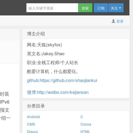
订阅
关注
登录
博主介绍
网名:天狐(skyfox)
英文名:Jakey.Shao
职业:全栈工程师/个人站长
酷爱计算机，什么都爱玩。
github:https://github.com/shaojiankui
微博:http://weibo.com/kejiansan
文封装
Pv6
分类目录
6报文
Android
C
介绍一
CMS
Cocoa
Discuz
HTML