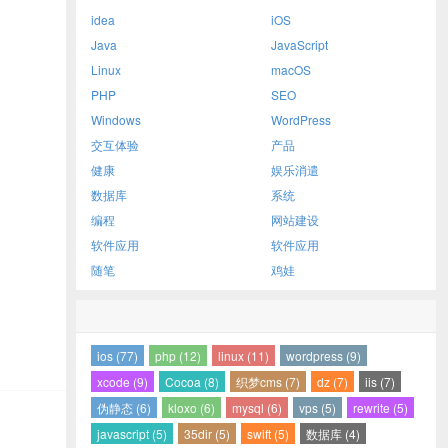
idea
iOS
Java
JavaScript
Linux
macOS
PHP
SEO
Windows
WordPress
交互体验
产品
健康
娱乐消遣
数据库
系统
编程
网站建设
软件应用
软件应用
随笔
鸡娃
ios (77)
php (12)
linux (11)
wordpress (9)
xcode (9)
Cocoa (8)
织梦cms (7)
dz (7)
iis (7)
伪静态 (6)
kloxo (6)
mysql (6)
vps (5)
rewrite (5)
javascript (5)
35dir (5)
swift (5)
数据库 (4)