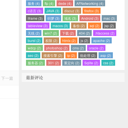
服务 (4)
ftp (4)
dede (4)
AFNetworking (4)
c语言 (3)
JAVA (3)
discuz (3)
firefox (3)
iframe (3)
织梦 (3)
域名 (3)
Android (3)
mac (3)
tableview (3)
macos (3)
备份 (2)
sql (2)
jsp (2)
无线 (2)
win7 (2)
下载 (2)
404 (2)
.htaccess (2)
burst (2)
权限 (2)
htmlx (2)
js (2)
apache (2)
wdcp (2)
photoshop (2)
cms (2)
oracle (2)
seo (2)
搜索引擎 (2)
ip (2)
批处理 (2)
asp (2)
服务器 (2)
301 (2)
重定向 (2)
Sqlite (2)
css (2)
最新评论
下一篇