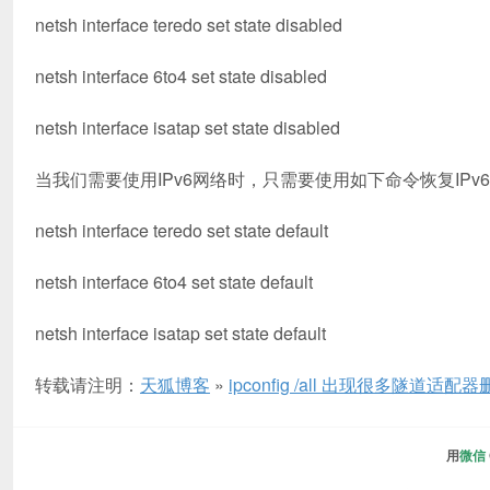
netsh interface teredo set state disabled
netsh interface 6to4 set state disabled
netsh interface isatap set state disabled
当我们需要使用IPv6网络时，只需要使用如下命令恢复IPv
netsh interface teredo set state default
netsh interface 6to4 set state default
netsh interface isatap set state default
转载请注明：
天狐博客
»
ipconfig /all 出现很多隧道适配
用
微信