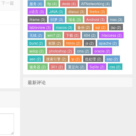
下一篇
服务 (4)
ftp (4)
dede (4)
AFNetworking (4)
c语言 (3)
JAVA (3)
discuz (3)
firefox (3)
iframe (3)
织梦 (3)
域名 (3)
Android (3)
mac (3)
tableview (3)
macos (3)
备份 (2)
sql (2)
jsp (2)
无线 (2)
win7 (2)
下载 (2)
404 (2)
.htaccess (2)
burst (2)
权限 (2)
htmlx (2)
js (2)
apache (2)
wdcp (2)
photoshop (2)
cms (2)
oracle (2)
seo (2)
搜索引擎 (2)
ip (2)
批处理 (2)
asp (2)
服务器 (2)
301 (2)
重定向 (2)
Sqlite (2)
css (2)
最新评论