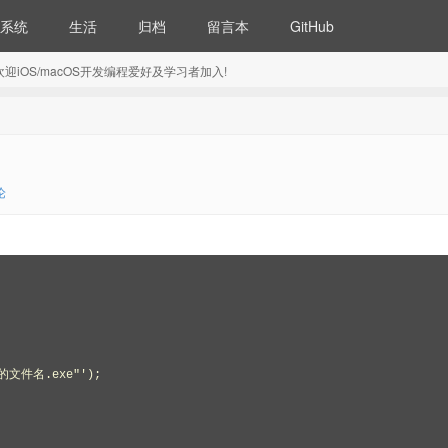
系统
生活
归档
留言本
GitHub
5) 欢迎iOS/macOS开发编程爱好及学习者加入!
论
时的文件名.exe"'); 
