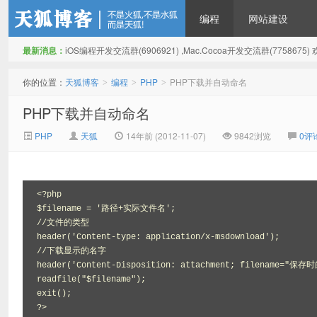
编程
网站建设
最新消息：
iOS编程开发交流群(6906921) ,Mac.Cocoa开发交流群(775867
天狐博客
你的位置：
天狐博客
编程
PHP
PHP下载并自动命名
>
>
>
PHP下载并自动命名
PHP
天狐
14年前 (2012-11-07)
9842浏览
0评
<?php 

$filename = '路径+实际文件名'; 

//文件的类型 

header('Content-type: application/x-msdownload'); 

//下载显示的名字 

header('Content-Disposition: attachment; filename="保存
readfile("$filename"); 

exit(); 

?>