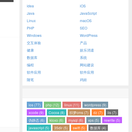
idea
iOS
Java
JavaScript
Linux
macOS
PHP
SEO
Windows
WordPress
交互体验
产品
健康
娱乐消遣
数据库
系统
编程
网站建设
软件应用
软件应用
随笔
鸡娃
ios (77)
php (12)
linux (11)
wordpress (9)
xcode (9)
Cocoa (8)
织梦cms (7)
dz (7)
iis (7)
伪静态 (6)
kloxo (6)
mysql (6)
vps (5)
rewrite (5)
javascript (5)
35dir (5)
swift (5)
数据库 (4)