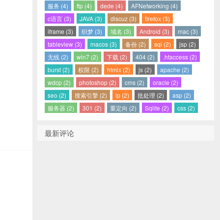
服务 (4)
ftp (4)
dede (4)
AFNetworking (4)
c语言 (3)
JAVA (3)
discuz (3)
firefox (3)
iframe (3)
织梦 (3)
域名 (3)
Android (3)
mac (3)
tableview (3)
macos (3)
备份 (2)
sql (2)
jsp (2)
无线 (2)
win7 (2)
下载 (2)
404 (2)
.htaccess (2)
burst (2)
权限 (2)
htmlx (2)
js (2)
apache (2)
wdcp (2)
photoshop (2)
cms (2)
oracle (2)
seo (2)
搜索引擎 (2)
ip (2)
批处理 (2)
asp (2)
服务器 (2)
301 (2)
重定向 (2)
Sqlite (2)
css (2)
最新评论