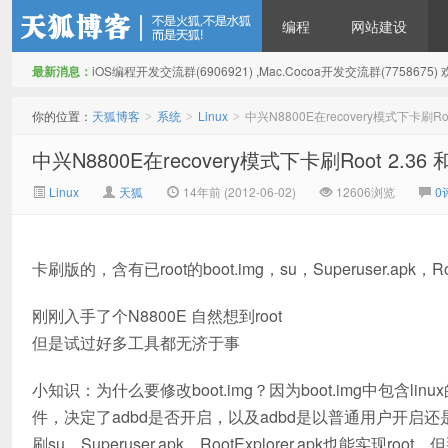
编程
网站建设
最新消息：
iOS编程开发交流群(6906921) ,Mac.Cocoa开发交流群(775867
天狐博客
你的位置：
天狐博客
系统
Linux
中兴N8800E在recovery模式下卡刷Root
>
>
>
中兴N8800E在recovery模式下卡刷Root 2.36 和
Linux
天狐
14年前 (2012-06-02)
12606浏览
0
卡刷版的，含有已root的boot.img，su，Superuser.apk，Root
刚刚入手了个N8800E 自然想到root
但是试过好多工具都无济于事
小知识：为什么要修改boot.img？因为boot.img中包含linu
件，决定了adbd是否开启，以及adbd是以普通用户开启还是以
刷su，Superuser.apk，RootExplorer.apk也能实现