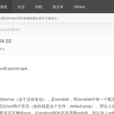
系统
生活
归档
留言本
GitHub
5) 欢迎iOS/macOS开发编程爱好及学习者加入!
 2.36 和4.03
4.03
评论
Explorer.apk。
x的kernel（这个没有改动），及ramdisk，而ramdisk中有一个
root用户开启（改的就是这个文件：default.prop）。理论上
root，但那是不完整的root，玩android有时还是需要adb的，所以加上ad