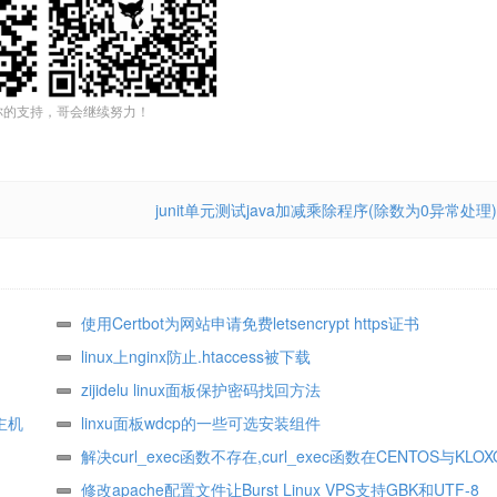
你的支持，哥会继续努力！
junit单元测试java加减乘除程序(除数为0异常处理)
使用Certbot为网站申请免费letsencrypt https证书
linux上nginx防止.htaccess被下载
zijidelu linux面板保护密码找回方法
主机
linxu面板wdcp的一些可选安装组件
解决curl_exec函数不存在,curl_exec函数在CENTOS与KLO
启
修改apache配置文件让Burst Linux VPS支持GBK和UTF-8