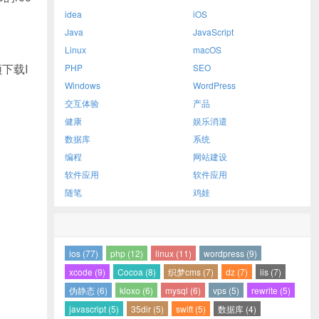
idea
iOS
Java
JavaScript
Linux
macOS
须下载I
PHP
SEO
Windows
WordPress
交互体验
产品
健康
娱乐消遣
数据库
系统
编程
网站建设
软件应用
软件应用
随笔
鸡娃
ios (77)
php (12)
linux (11)
wordpress (9)
xcode (9)
Cocoa (8)
织梦cms (7)
dz (7)
iis (7)
伪静态 (6)
kloxo (6)
mysql (6)
vps (5)
rewrite (5)
javascript (5)
35dir (5)
swift (5)
数据库 (4)