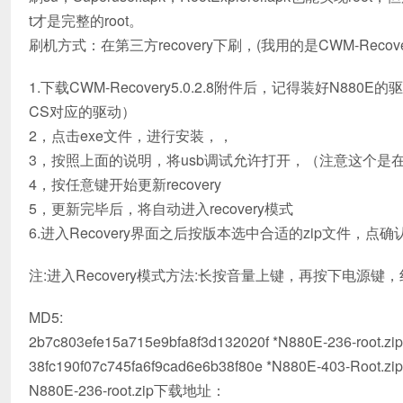
t才是完整的root。
刷机方式：在第三方recovery下刷，(我用的是CWM-Recove
1.下载CWM-Recovery5.0.2.8附件后，记得装好N8
CS对应的驱动）
2，点击exe文件，进行安装，，
3，按照上面的说明，将usb调试允许打开，（注意这个是在开
4，按任意键开始更新recovery
5，更新完毕后，将自动进入recovery模式
6.进入Recovery界面之后按版本选中合适的zip文件，点确
注:进入Recovery模式方法:长按音量上键，再按下电源
MD5:
2b7c803efe15a715e9bfa8f3d132020f *N880E-236-root.zip
38fc190f07c745fa6f9cad6e6b38f80e *N880E-403-Root.zip
N880E-236-root.zip下载地址：