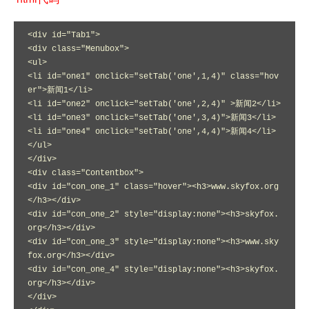
<div id="Tab1">

<div class="Menubox">

<ul>

<li id="one1" onclick="setTab('one',1,4)" class="hov
er">新闻1</li>

<li id="one2" onclick="setTab('one',2,4)" >新闻2</li>

<li id="one3" onclick="setTab('one',3,4)">新闻3</li>

<li id="one4" onclick="setTab('one',4,4)">新闻4</li>

</ul>

</div>

<div class="Contentbox">

<div id="con_one_1" class="hover"><h3>www.skyfox.org
</h3></div>

<div id="con_one_2" style="display:none"><h3>skyfox.
org</h3></div>

<div id="con_one_3" style="display:none"><h3>www.sky
fox.org</h3></div>

<div id="con_one_4" style="display:none"><h3>skyfox.
org</h3></div>

</div>
