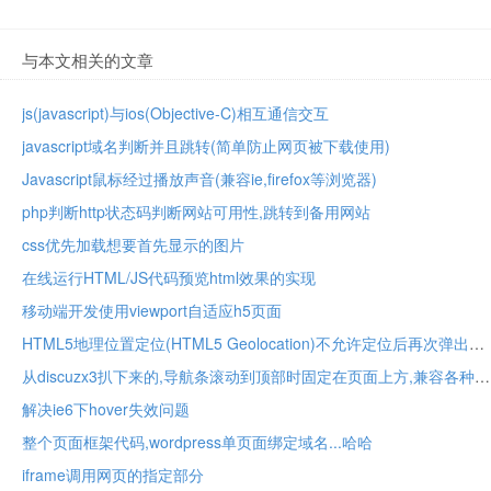
与本文相关的文章
js(javascript)与ios(Objective-C)相互通信交互
javascript域名判断并且跳转(简单防止网页被下载使用)
Javascript鼠标经过播放声音(兼容ie,firefox等浏览器)
php判断http状态码判断网站可用性,跳转到备用网站
css优先加载想要首先显示的图片
在线运行HTML/JS代码预览html效果的实现
移动端开发使用viewport自适应h5页面
HTML5地理位置定位(HTML5 Geolocation)不允许定位后再次弹出用户权限提示
从discuzx3扒下来的,导航条滚动到顶部时固定在页面上方,兼容各种浏览器
解决ie6下hover失效问题
整个页面框架代码,wordpress单页面绑定域名...哈哈
iframe调用网页的指定部分