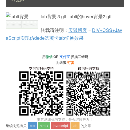
</div>
tab背景 3.gif tabli的hover背景2.gif
转载请注明：
天狐博客
»
DIV+CSS+Jav
aScript实现仿dede选项卡tab切换效果
用
微信
OR
支付宝
扫描二维码
为天狐
打赏
非常感谢你的支持，哥会继续努力！
继续浏览有关
css
htmlx
javascript
tab
的文章