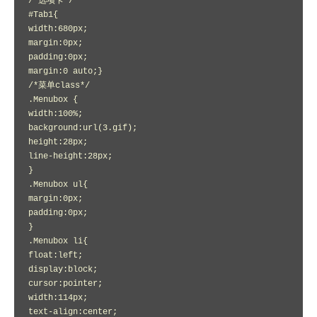
/*选项卡*/

#Tab1{

width:680px;

margin:0px;

padding:0px;

margin:0 auto;}

/*菜单class*/

.Menubox {

width:100%;

background:url(3.gif);

height:28px;

line-height:28px;

}

.Menubox ul{

margin:0px;

padding:0px;

}

.Menubox li{

float:left;

display:block;

cursor:pointer;

width:114px;

text-align:center;
