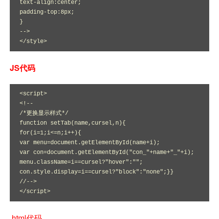
text-align:center;

padding-top:8px;

}

-->

</style>
JS代码
<script>

<!--

/*更换显示样式*/

function setTab(name,cursel,n){

for(i=1;i<=n;i++){

var menu=document.getElementById(name+i);

var con=document.getElementById("con_"+name+"_"+i);

menu.className=i==cursel?"hover":"";

con.style.display=i==cursel?"block":"none";}}

//-->

</script>
html代码