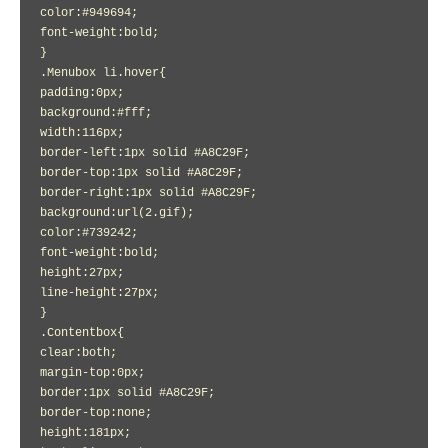
color:#949694;

font-weight:bold;

}

.Menubox li.hover{

padding:0px;

background:#fff;

width:116px;

border-left:1px solid #A8C29F;

border-top:1px solid #A8C29F;

border-right:1px solid #A8C29F;

background:url(2.gif);

color:#739242;

font-weight:bold;

height:27px;

line-height:27px;

}

.Contentbox{

clear:both;

margin-top:0px;

border:1px solid #A8C29F;

border-top:none;

height:181px;
